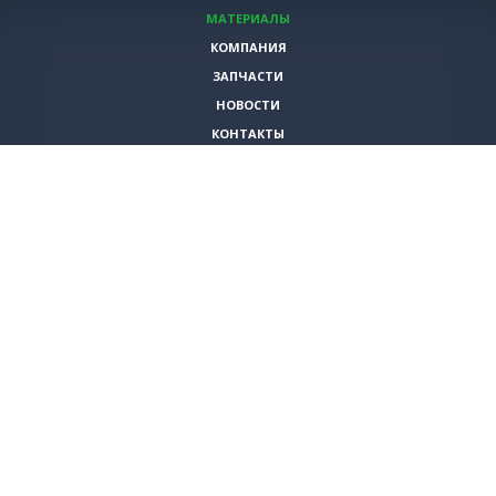
МАТЕРИАЛЫ
КОМПАНИЯ
ЗАПЧАСТИ
НОВОСТИ
КОНТАКТЫ
ИНСТРУМЕНТЫ
СПЕЦИАЛЬНЫЕ ПРЕДЛОЖЕНИЯ
+7 (495)
980-79-60
sales@vita-corp.ru
© 2026 (c) VITA-group (Вита Групп)
Продолжая использовать наш cайт, Вы даете согласие на обработку
(в т.ч. с использованием систем сбора статистики Яндекс.Метрика)
файлов cookie и пользовательских данных. Данная информация
необходима для функционирования сайта и улучшения
взаимодействия с пользователем.
Политика конфиденциальности