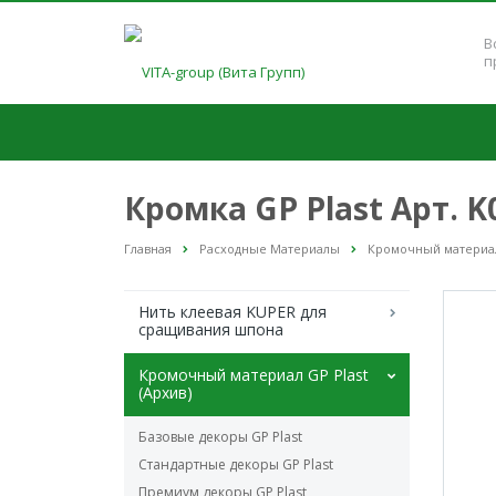
В
п
Кромка GP Plast Арт. 
Главная
Расходные Материалы
Кромочный материал 
Нить клеевая KUPER для
сращивания шпона
Кромочный материал GP Plast
(Архив)
Базовые декоры GP Plast
Стандартные декоры GP Plast
Премиум декоры GP Plast