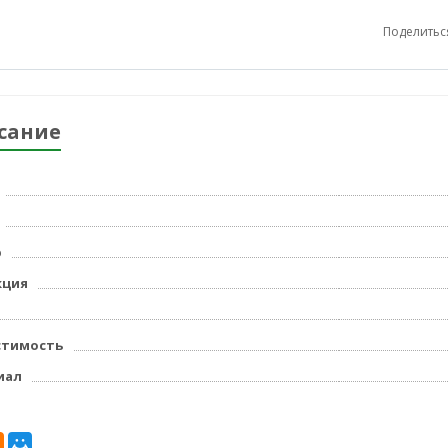
Поделитьс
сание
р
кция
стимость
иал