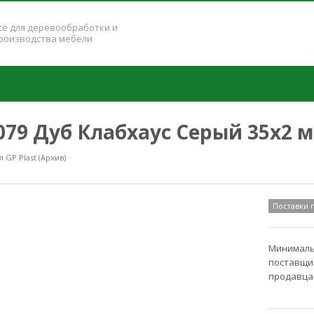
сё для деревообработки и
роизводства мебели
K079 Дуб Клабхаус Серый 35x2 
GP Plast (Архив)
Поставки
Минимальн
поставщик
продавца