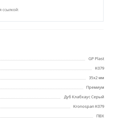
я ссылкой:
GP Plast
K079
35x2 мм
Премиум
Дуб Клабхаус Серый
Kronospan K079
ПВХ