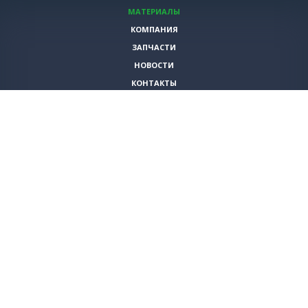
МАТЕРИАЛЫ
КОМПАНИЯ
ЗАПЧАСТИ
НОВОСТИ
КОНТАКТЫ
ИНСТРУМЕНТЫ
СПЕЦИАЛЬНЫЕ ПРЕДЛОЖЕНИЯ
+7 (495)
980-79-60
sales@vita-corp.ru
© 2026 (c) VITA-group (Вита Групп)
Продолжая использовать наш cайт, Вы даете согласие на обработку
(в т.ч. с использованием систем сбора статистики Яндекс.Метрика)
файлов cookie и пользовательских данных. Данная информация
необходима для функционирования сайта и улучшения
взаимодействия с пользователем.
Политика конфиденциальности