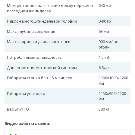
Межцентровое раcстояние между первым и
640 мм
последним шпинделем
Наклон многошпинделевой головки
0-90 гр
Макс. глубина сверления
63 мм
Макс. ширина и длина заготовки
900 мм/ не
огран.
Потребляемая эл. мощность
1.5 кВт
Давление пневматической системы
6 Бар
Габариты станка без 1.5 м линеек
1300х1000х1200
мм
Габариты упаковки
1150х900х1200
мм
Вес БРУТТО
300 кг
Видео работы станка: