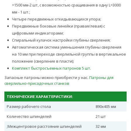
=1500 мм-2 шт, с возможностью сращивания в одну L=3000
мм - 1 шт.;
Четыре передвижных откидывающихся упора;
Передвижные боковые линейки (правая/левая) с
цифровыми индикаторами;
Спиральный кулачок настройки глубины сверления;
Автоматическая система уменьшения глубины сверления
на 10 мм при переходе сверлильной группы в вертикальное
положение (сверление в пласти);
Комплект быстросъемных патронов 5 шт.
Запасные патроны можно приобрести у нас.
Патроны для
сверлильно-присадочных станков
ТЕХНИЧЕСКИЕ ХАРАКТЕРИСТИКИ:
Размер рабочего стола
890х405 мм
Количество шпинделей
21 шт
;Межцентровое раcстояние шпинделей
32 мм