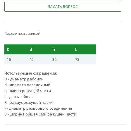
ЗАДАТЬ ВОПРОС
Поделиться ссылкой:
D
d
h
L
16
12
30
75
Используемые сокращения:
D - диаметр рабочий
d - диаметр посадочный
h - длина режущей части
L - длина общая
R - радиус режущей части
F - диаметр резьбового соединения
B - ширина общая (или режущей части)