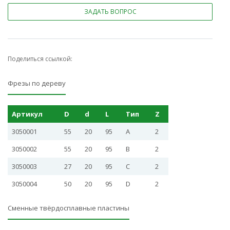
ЗАДАТЬ ВОПРОС
Поделиться ссылкой:
Фрезы по дереву
Артикул
D
d
L
Тип
Z
3050001
55
20
95
А
2
3050002
55
20
95
В
2
3050003
27
20
95
С
2
3050004
50
20
95
D
2
Сменные твёрдосплавные пластины