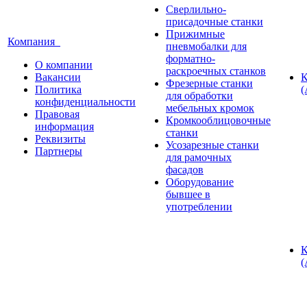
Сверлильно-
присадочные станки
Прижимные
Компания
пневмобалки для
форматно-
О компании
раскроечных станков
Вакансии
К
Фрезерные станки
Политика
(
для обработки
конфиденциальности
мебельных кромок
Правовая
Кромкооблицовочные
информация
станки
Реквизиты
Усозарезные станки
Партнеры
для рамочных
фасадов
Оборудование
бывшее в
употреблении
К
(