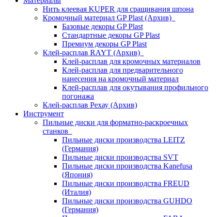
Материалы
Нить клеевая KUPER для сращивания шпона
Кромочный материал GP Plast (Архив)
Базовые декоры GP Plast
Стандартные декоры GP Plast
Премиум декоры GP Plast
Клей-расплав RAYT (Архив)
Клей-расплав для кромочных материалов
Клей-расплав для предварительного
нанесения на кромочный материал
Клей-расплав для окутывания профильного
погонажа
Клей-расплав Рехау (Архив)
Инструмент
Пильные диски для форматно-раскроечных
станков
Пильные диски производства LEITZ
(Германия)
Пильные диски производства SVT
Пильные диски производства Kanefusa
(Япония)
Пильные диски производства FREUD
(Италия)
Пильные диски производства GUHDO
(Германия)