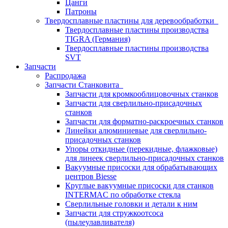
Цанги
Патроны
Твердосплавные пластины для деревообработки
Твердосплавные пластины производства
TIGRA (Германия)
Твердосплавные пластины производства
SVT
Запчасти
Распродажа
Запчасти Станковита
Запчасти для кромкооблицовочных станков
Запчасти для сверлильно-присадочных
станков
Запчасти для форматно-раскроечных станков
Линейки алюминиевые для сверлильно-
присадочных станков
Упоры откидные (перекидные, флажковые)
для линеек сверлильно-присадочных станков
Вакуумные присоски для обрабатывающих
центров Biesse
Круглые вакуумные присоски для станков
INTERMAC по обработке стекла
Сверлильные головки и детали к ним
Запчасти для стружкоотсоса
(пылеулавливателя)