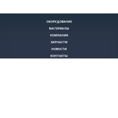
ОБОРУДОВАНИЕ
МАТЕРИАЛЫ
КОМПАНИЯ
ЗАПЧАСТИ
НОВОСТИ
КОНТАКТЫ
ИНСТРУМЕНТЫ
СПЕЦИАЛЬНЫЕ ПРЕДЛОЖЕНИЯ
+7 (495)
980-79-60
sales@vita-corp.ru
© 2026 (c) VITA-group (Вита Групп)
Продолжая использовать наш cайт, Вы даете согласие на обработку