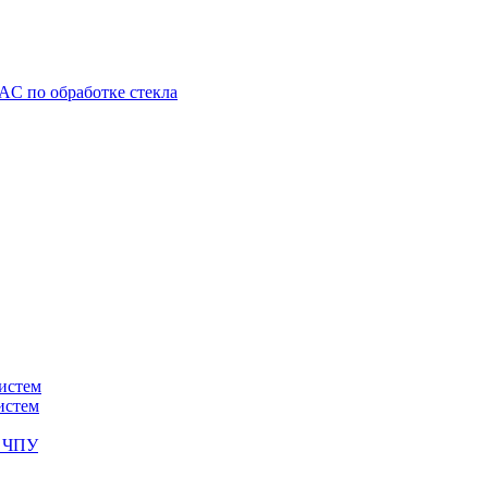
C по обработке стекла
истем
истем
с ЧПУ