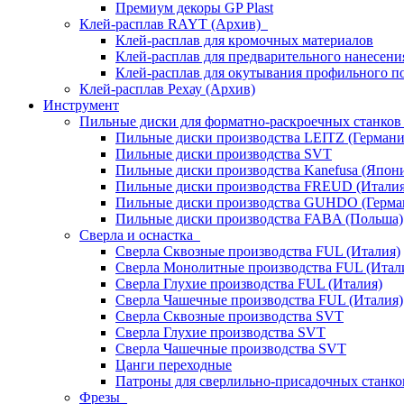
Премиум декоры GP Plast
Клей-расплав RAYT (Архив)
Клей-расплав для кромочных материалов
Клей-расплав для предварительного нанесени
Клей-расплав для окутывания профильного п
Клей-расплав Рехау (Архив)
Инструмент
Пильные диски для форматно-раскроечных станко
Пильные диски производства LEITZ (Германи
Пильные диски производства SVT
Пильные диски производства Kanefusa (Япон
Пильные диски производства FREUD (Италия
Пильные диски производства GUHDO (Герма
Пильные диски производства FABA (Польша)
Сверла и оснастка
Сверла Сквозные производства FUL (Италия)
Сверла Монолитные производства FUL (Итал
Сверла Глухие производства FUL (Италия)
Сверла Чашечные производства FUL (Италия)
Сверла Сквозные производства SVT
Сверла Глухие производства SVT
Сверла Чашечные производства SVT
Цанги переходные
Патроны для сверлильно-присадочных станков
Фрезы