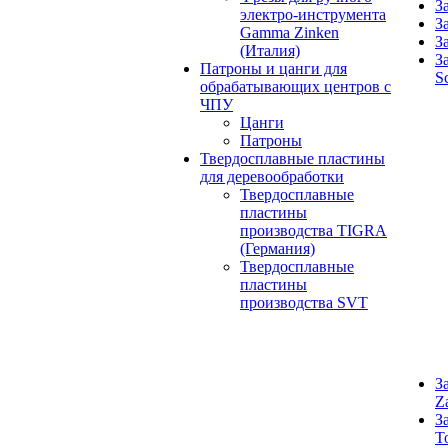
З
электро-инструмента
З
Gamma Zinken
З
(Италия)
З
Патроны и цанги для
S
обрабатывающих центров с
ЧПУ
Цанги
Патроны
Твердосплавные пластины
для деревообработки
Твердосплавные
пластины
производства TIGRA
(Германия)
Твердосплавные
пластины
производства SVT
З
Z
З
T