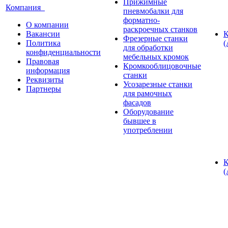
Прижимные
Компания
пневмобалки для
форматно-
О компании
раскроечных станков
Вакансии
К
Фрезерные станки
Политика
(
для обработки
конфиденциальности
мебельных кромок
Правовая
Кромкооблицовочные
информация
станки
Реквизиты
Усозарезные станки
Партнеры
для рамочных
фасадов
Оборудование
бывшее в
употреблении
К
(