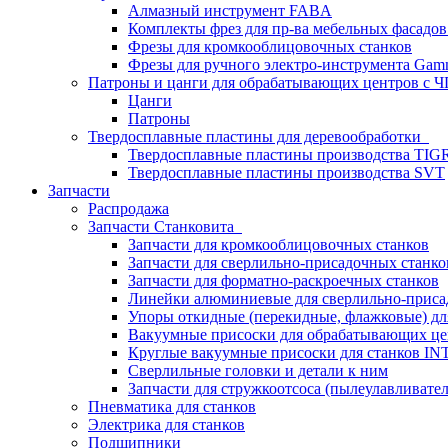
Алмазный инструмент FABA
Комплекты фрез для пр-ва мебельных фасадов
Фрезы для кромкооблицовочных станков
Фрезы для ручного электро-инструмента Gamm
Патроны и цанги для обрабатывающих центров с
Цанги
Патроны
Твердосплавные пластины для деревообработки
Твердосплавные пластины производства TIG
Твердосплавные пластины производства SVT
Запчасти
Распродажа
Запчасти Станковита
Запчасти для кромкооблицовочных станков
Запчасти для сверлильно-присадочных станко
Запчасти для форматно-раскроечных станков
Линейки алюминиевые для сверлильно-приса
Упоры откидные (перекидные, флажковые) дл
Вакуумные присоски для обрабатывающих цен
Круглые вакуумные присоски для станков I
Сверлильные головки и детали к ним
Запчасти для стружкоотсоса (пылеулавливател
Пневматика для станков
Электрика для станков
Подшипники