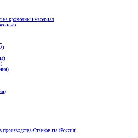
я на кромочный материал
огонажа
в
я)
ия)
)
ния)
ия)
 производства Станковита (Россия)