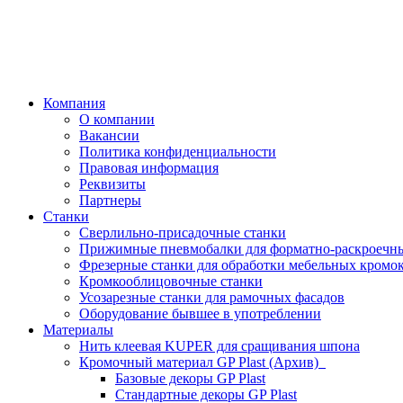
Компания
О компании
Вакансии
Политика конфиденциальности
Правовая информация
Реквизиты
Партнеры
Станки
Сверлильно-присадочные станки
Прижимные пневмобалки для форматно-раскроечны
Фрезерные станки для обработки мебельных кромо
Кромкооблицовочные станки
Усозарезные станки для рамочных фасадов
Оборудование бывшее в употреблении
Материалы
Нить клеевая KUPER для сращивания шпона
Кромочный материал GP Plast (Архив)
Базовые декоры GP Plast
Стандартные декоры GP Plast