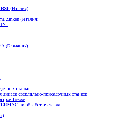
 BSP (Италия)
a Zinken (Италия)
 ЧПУ
RA (Германия)
в
дочных станков
я линеек сверлильно-присадочных станков
тров Biesse
NTERMAC по обработке стекла
я)