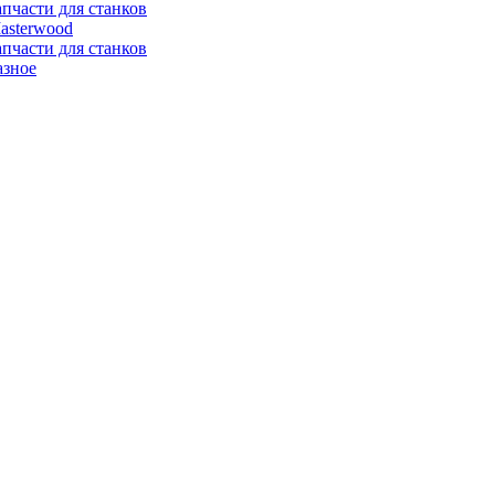
апчасти для станков
asterwood
апчасти для станков
азное