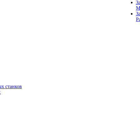
З
M
З
Р
х станков
к