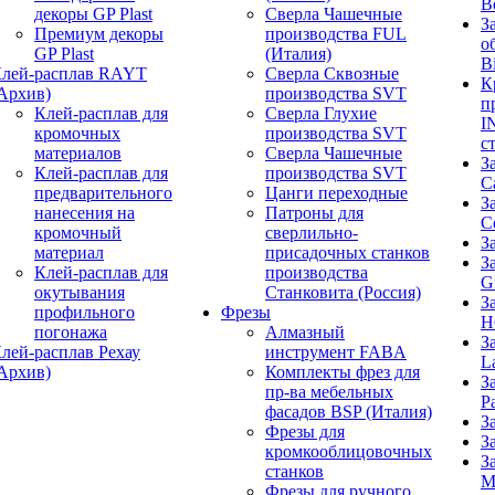
B
декоры GP Plast
Сверла Чашечные
З
Премиум декоры
производства FUL
о
GP Plast
(Италия)
B
лей-расплав RAYT
Сверла Сквозные
К
Архив)
производства SVT
п
Клей-расплав для
Сверла Глухие
I
кромочных
производства SVT
с
материалов
Сверла Чашечные
З
Клей-расплав для
производства SVT
C
предварительного
Цанги переходные
З
нанесения на
Патроны для
C
кромочный
сверлильно-
З
материал
присадочных станков
З
Клей-расплав для
производства
G
окутывания
Станковита (Россия)
З
профильного
Фрезы
H
погонажа
Алмазный
З
лей-расплав Рехау
инструмент FABA
L
Архив)
Комплекты фрез для
З
пр-ва мебельных
P
фасадов BSP (Италия)
З
Фрезы для
З
кромкооблицовочных
З
станков
M
Фрезы для ручного