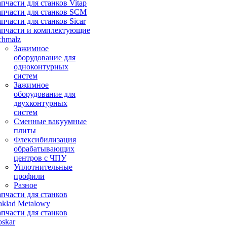
апчасти для станков Vitap
апчасти для станков SCM
апчасти для станков Sicar
апчасти и комплектующие
chmalz
Зажимное
оборудование для
одноконтурных
систем
Зажимное
оборудование для
двухконтурных
систем
Сменные вакуумные
плиты
Флексибилизация
обрабатывающих
центров с ЧПУ
Уплотнительные
профили
Разное
апчасти для станков
aklad Metalowy
апчасти для станков
oskar