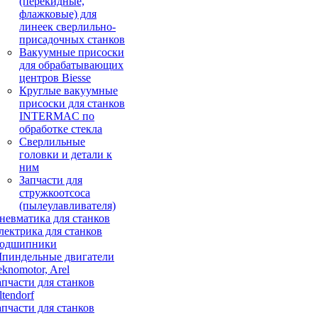
(перекидные,
флажковые) для
линеек сверлильно-
присадочных станков
Вакуумные присоски
для обрабатывающих
центров Biesse
Круглые вакуумные
присоски для станков
INTERMAC по
обработке стекла
Сверлильные
головки и детали к
ним
Запчасти для
стружкоотсоса
(пылеулавливателя)
невматика для станков
лектрика для станков
одшипники
пиндельные двигатели
eknomotor, Arel
апчасти для станков
ltendorf
апчасти для станков