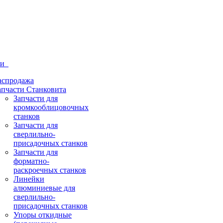
ти
аспродажа
апчасти Станковита
Запчасти для
кромкооблицовочных
станков
Запчасти для
сверлильно-
присадочных станков
Запчасти для
форматно-
раскроечных станков
Линейки
алюминиевые для
сверлильно-
присадочных станков
Упоры откидные