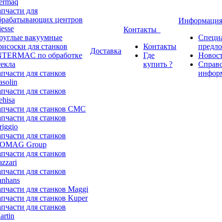
ermaq
апчасти для
брабатывающих центров
Информаци
iesse
Контакты
руглые вакуумные
Специ
рисоски для станков
Контакты
предл
Доставка
NTERMAC по обработке
Где
Новос
текла
купить ?
Справ
апчасти для станков
инфор
asolin
апчасти для станков
ehisa
апчасти для станков CMC
апчасти для станков
riggio
апчасти для станков
OMAG Group
апчасти для станков
azzari
апчасти для станков
anhans
апчасти для станков Maggi
апчасти для станков Kuper
апчасти для станков
artin