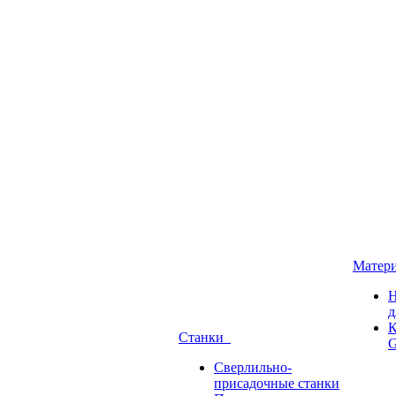
Матер
Н
д
К
Станки
G
Сверлильно-
присадочные станки