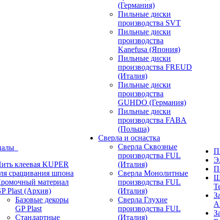
(Германия)
Пильные диски
производства SVT
Пильные диски
производства
Kanefusa (Япония)
Пильные диски
производства FREUD
(Италия)
Пильные диски
производства
GUHDO (Германия)
Пильные диски
производства FABA
(Польша)
Сверла и оснастка
Сверла Сквозные
иалы
П
производства FUL
Э
ить клеевая KUPER
(Италия)
П
ля сращивания шпона
Сверла Монолитные
Ш
ромочный материал
производства FUL
T
P Plast (Архив)
(Италия)
З
Базовые декоры
Сверла Глухие
A
GP Plast
производства FUL
З
Стандартные
(Италия)