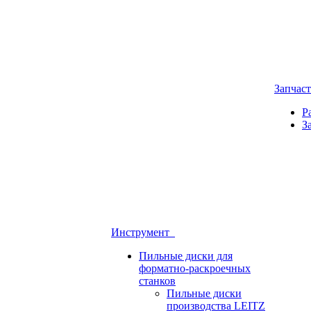
Запчас
Р
З
Инструмент
Пильные диски для
форматно-раскроечных
станков
Пильные диски
производства LEITZ