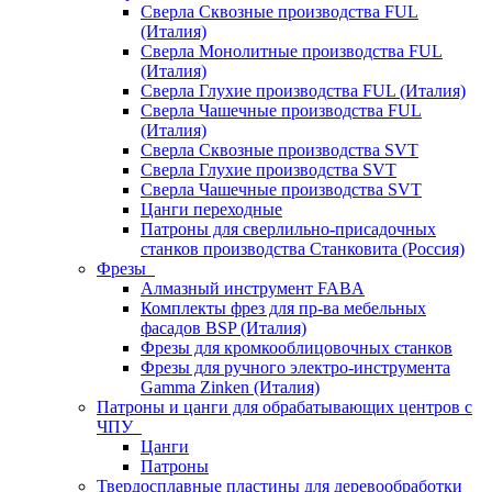
Сверла Сквозные производства FUL
(Италия)
Сверла Монолитные производства FUL
(Италия)
Сверла Глухие производства FUL (Италия)
Сверла Чашечные производства FUL
(Италия)
Сверла Сквозные производства SVT
Сверла Глухие производства SVT
Сверла Чашечные производства SVT
Цанги переходные
Патроны для сверлильно-присадочных
станков производства Станковита (Россия)
Фрезы
Алмазный инструмент FABA
Комплекты фрез для пр-ва мебельных
фасадов BSP (Италия)
Фрезы для кромкооблицовочных станков
Фрезы для ручного электро-инструмента
Gamma Zinken (Италия)
Патроны и цанги для обрабатывающих центров с
ЧПУ
Цанги
Патроны
Твердосплавные пластины для деревообработки