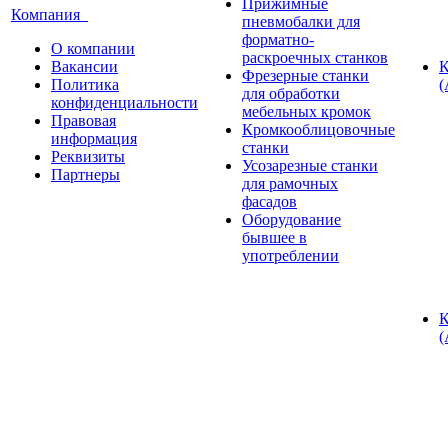
Прижимные
Компания
пневмобалки для
форматно-
О компании
раскроечных станков
Вакансии
К
Фрезерные станки
Политика
(
для обработки
конфиденциальности
мебельных кромок
Правовая
Кромкооблицовочные
информация
станки
Реквизиты
Усозарезные станки
Партнеры
для рамочных
фасадов
Оборудование
бывшее в
употреблении
К
(