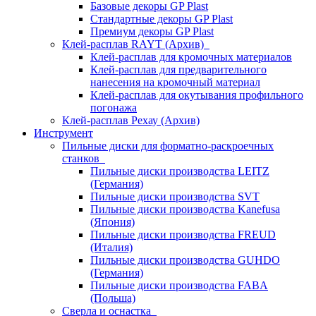
Базовые декоры GP Plast
Стандартные декоры GP Plast
Премиум декоры GP Plast
Клей-расплав RAYT (Архив)
Клей-расплав для кромочных материалов
Клей-расплав для предварительного
нанесения на кромочный материал
Клей-расплав для окутывания профильного
погонажа
Клей-расплав Рехау (Архив)
Инструмент
Пильные диски для форматно-раскроечных
станков
Пильные диски производства LEITZ
(Германия)
Пильные диски производства SVT
Пильные диски производства Kanefusa
(Япония)
Пильные диски производства FREUD
(Италия)
Пильные диски производства GUHDO
(Германия)
Пильные диски производства FABA
(Польша)
Сверла и оснастка