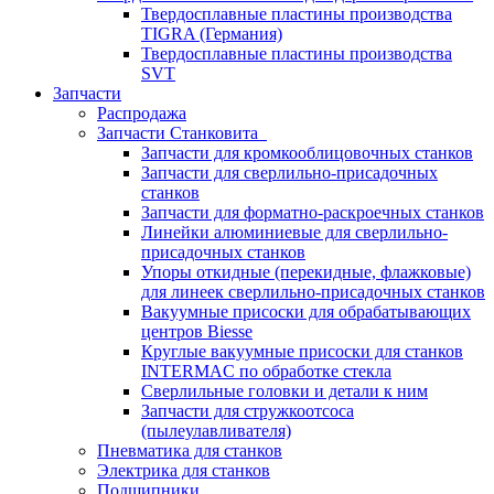
Твердосплавные пластины производства
TIGRA (Германия)
Твердосплавные пластины производства
SVT
Запчасти
Распродажа
Запчасти Станковита
Запчасти для кромкооблицовочных станков
Запчасти для сверлильно-присадочных
станков
Запчасти для форматно-раскроечных станков
Линейки алюминиевые для сверлильно-
присадочных станков
Упоры откидные (перекидные, флажковые)
для линеек сверлильно-присадочных станков
Вакуумные присоски для обрабатывающих
центров Biesse
Круглые вакуумные присоски для станков
INTERMAC по обработке стекла
Сверлильные головки и детали к ним
Запчасти для стружкоотсоса
(пылеулавливателя)
Пневматика для станков
Электрика для станков
Подшипники