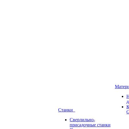
Матер
Н
д
К
Станки
G
Сверлильно-
присадочные станки