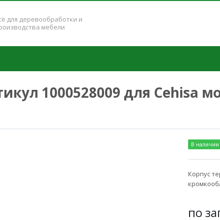
сё для деревообработки и
роизводства мебели
икул 1000528009 для Cehisa мо
В наличии
Корпус те
кромкообл
по за