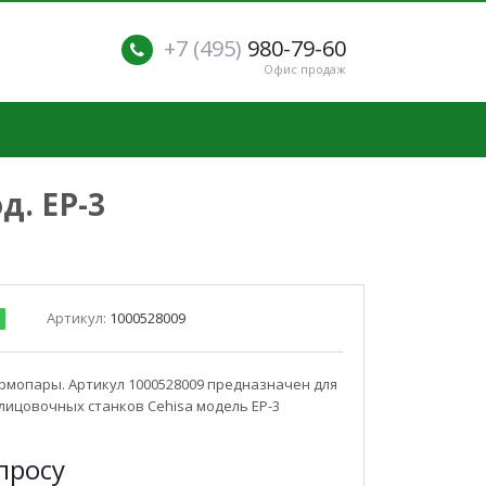
+7 (495)
980-79-60
Офис продаж
д. EP-3
Артикул:
1000528009
рмопары. Артикул 1000528009 предназначен для
ицовочных станков Cehisa модель EP-3
п
р
осу