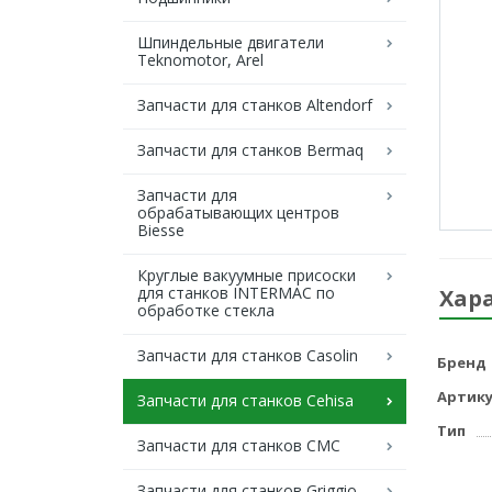
Шпиндельные двигатели
Teknomotor, Arel
Запчасти для станков Altendorf
Запчасти для станков Bermaq
Запчасти для
обрабатывающих центров
Biesse
Круглые вакуумные присоски
для станков INTERMAC по
Хар
обработке стекла
Запчасти для станков Casolin
Бренд
Артику
Запчасти для станков Cehisa
Тип
Запчасти для станков CMC
Запчасти для станков Griggio