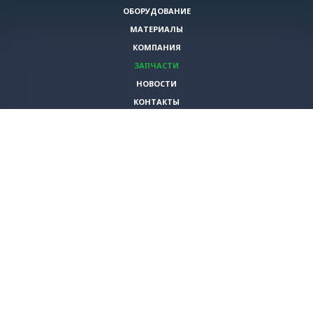
ОБОРУДОВАНИЕ
МАТЕРИАЛЫ
КОМПАНИЯ
ЗАПЧАСТИ
НОВОСТИ
КОНТАКТЫ
ИНСТРУМЕНТЫ
СПЕЦИАЛЬНЫЕ ПРЕДЛОЖЕНИЯ
+7 (495)
980-79-60
sales@vita-corp.ru
© 2026 (c) VITA-group (Вита Групп)
Продолжая использовать наш cайт, Вы даете согласие на обработку
(в т.ч. с использованием систем сбора статистики Яндекс.Метрика)
файлов cookie и пользовательских данных. Данная информация
необходима для функционирования сайта и улучшения