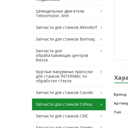
Шпиндельные двигатели
Teknomotor, Arel
Запчасти для станков Altendorf
Запчасти для станков Bermaq
Запчасти для
обрабатывающих центров
Biesse
Круглые вакуумные присоски
для станков INTERMAC по
Хар
обработке стекла
Запчасти для станков Casolin
Бренд
Артику
Запчасти для станков Cehisa
Тип
Запчасти для станков CMC
Запчасти для станков Griggio