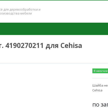
сё для деревообработки и
роизводства мебели
 4190270211 для Cehisa
В наличии
Шайба ней
Cehisa
по за