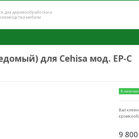
сё для деревообработки и
роизводства мебели
домый) для Cehisa мод. EP-C
В наличии
Вал клее
кромкообл
9 80