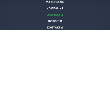
МАТЕРИАЛЫ
КОМПАНИЯ
ЗАПЧАСТИ
НОВОСТИ
КОНТАКТЫ
ИНСТРУМЕНТЫ
СПЕЦИАЛЬНЫЕ ПРЕДЛОЖЕНИЯ
+7 (495)
980-79-60
sales@vita-corp.ru
© 2026 (c) VITA-group (Вита Групп)
Продолжая использовать наш cайт, Вы даете согласие на обработку
(в т.ч. с использованием систем сбора статистики Яндекс.Метрика)
файлов cookie и пользовательских данных. Данная информация
необходима для функционирования сайта и улучшения
взаимодействия с пользователем.
Политика конфиденциальности
Согласен