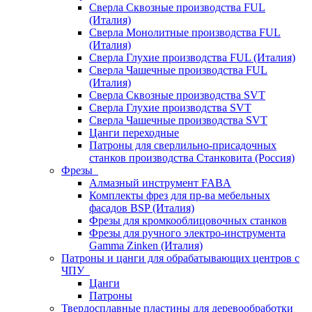
Сверла Сквозные производства FUL
(Италия)
Сверла Монолитные производства FUL
(Италия)
Сверла Глухие производства FUL (Италия)
Сверла Чашечные производства FUL
(Италия)
Сверла Сквозные производства SVT
Сверла Глухие производства SVT
Сверла Чашечные производства SVT
Цанги переходные
Патроны для сверлильно-присадочных
станков производства Станковита (Россия)
Фрезы
Алмазный инструмент FABA
Комплекты фрез для пр-ва мебельных
фасадов BSP (Италия)
Фрезы для кромкооблицовочных станков
Фрезы для ручного электро-инструмента
Gamma Zinken (Италия)
Патроны и цанги для обрабатывающих центров с
ЧПУ
Цанги
Патроны
Твердосплавные пластины для деревообработки