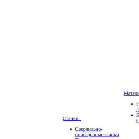
Матер
Н
д
К
Станки
G
Сверлильно-
присадочные станки