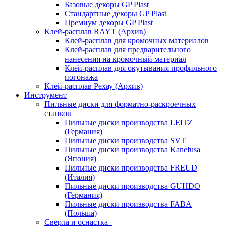
Базовые декоры GP Plast
Стандартные декоры GP Plast
Премиум декоры GP Plast
Клей-расплав RAYT (Архив)
Клей-расплав для кромочных материалов
Клей-расплав для предварительного
нанесения на кромочный материал
Клей-расплав для окутывания профильного
погонажа
Клей-расплав Рехау (Архив)
Инструмент
Пильные диски для форматно-раскроечных
станков
Пильные диски производства LEITZ
(Германия)
Пильные диски производства SVT
Пильные диски производства Kanefusa
(Япония)
Пильные диски производства FREUD
(Италия)
Пильные диски производства GUHDO
(Германия)
Пильные диски производства FABA
(Польша)
Сверла и оснастка