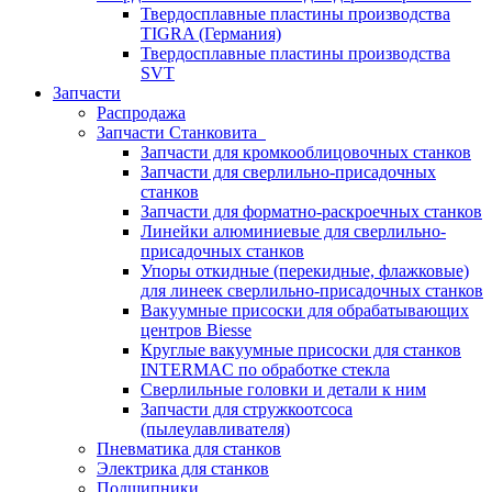
Твердосплавные пластины производства
TIGRA (Германия)
Твердосплавные пластины производства
SVT
Запчасти
Распродажа
Запчасти Станковита
Запчасти для кромкооблицовочных станков
Запчасти для сверлильно-присадочных
станков
Запчасти для форматно-раскроечных станков
Линейки алюминиевые для сверлильно-
присадочных станков
Упоры откидные (перекидные, флажковые)
для линеек сверлильно-присадочных станков
Вакуумные присоски для обрабатывающих
центров Biesse
Круглые вакуумные присоски для станков
INTERMAC по обработке стекла
Сверлильные головки и детали к ним
Запчасти для стружкоотсоса
(пылеулавливателя)
Пневматика для станков
Электрика для станков
Подшипники