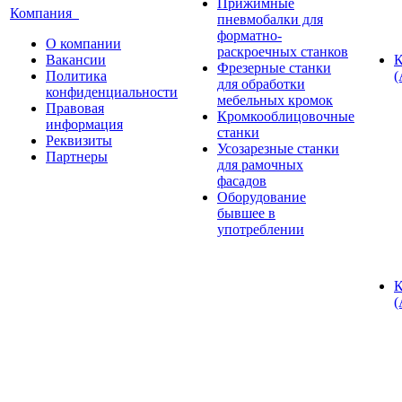
Прижимные
Компания
пневмобалки для
форматно-
О компании
раскроечных станков
Вакансии
К
Фрезерные станки
Политика
(
для обработки
конфиденциальности
мебельных кромок
Правовая
Кромкооблицовочные
информация
станки
Реквизиты
Усозарезные станки
Партнеры
для рамочных
фасадов
Оборудование
бывшее в
употреблении
К
(