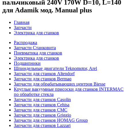
пальчиковый 240V 170W D=10, L=140
для Adamik мод. Manual plus
Главная
Запчасти
Электрика для станков
Распродажа
Запчасти Станковита
Пневматика для станков
Электрика для станков
Подшипники
Шпиндельные двигатели Teknomotor, Arel
Запчасти для станков Altendorf
Запчасти для станков Bermaq
Запчасти для обрабатывающих центров Biesse
Круглые вакуумные присоски для станков INTERMAC
по обработке стекла
Запчасти для станков Casolin
Запчасти для станков Cehisa
Запчасти для станков CMC
Запчасти для станков Griggio
Запчасти для станков HOMAG Group
Запчасти для станков Lazzari