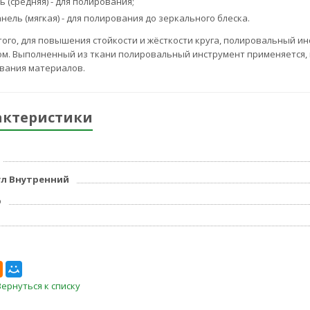
ь (средняя) - для полирования;
нель (мягкая) - для полирования до зеркального блеска.
того, для повышения стойкости и жёсткости круга, полировальный 
ом. Выполненный из ткани полировальный инструмент применяется, 
вания материалов.
актеристики
л Внутренний
р
Вернуться к списку