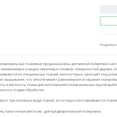
Поделитьс
полировальные тканевые предназначены для мягкой полировки заг
, алюминиевых и медно-никелевых сплавов, поверхностей дерева, пла
ливаются из специальных тканей, нити которых, проходят под углом 
 их вырывание, что обеспечивает равномерное истирание полироваль
сть и жёсткость ткани для изготовления полировальных кругов выб
ности и стадии обработки.
вуют три основных вида тканей, из которых изготавливаются ткане
нь палаточная (жёсткая) - для предварительной полировки;