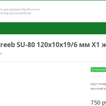
сё для деревообработки и
роизводства мебели
eeb SU-80 120х10х19/6 мм X1 
up
В наличии
Круг поли
жесткий и
750
р