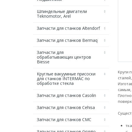
Шпиндельные двигатели
Teknomotor, Arel
Запчасти для станков Altendorf
Запчасти для станков Bermaq
Запчасти для
обрабатывающих центров
Biesse
Круги 
Круглые вакуумные присоски
сталей
для станков INTERMAC по
обработке стекла
Изготав
самым,
Запчасти для станков Casolin
Плотно
поверх
Запчасти для станков Cehisa
Сущест
Запчасти для станков CMC
тка
Запчасти для станков Griggio