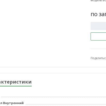
модель BC
по за
Поделитьс
актеристики
л Внутренний