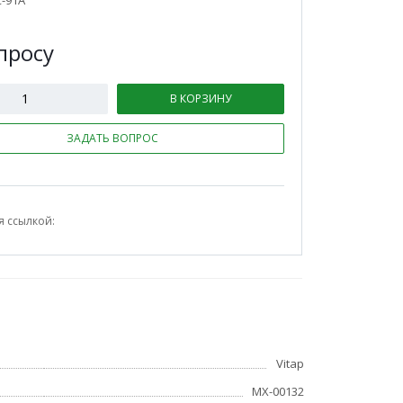
-91A
п
р
осу
В КОРЗИНУ
ЗАДАТЬ ВОПРОС
я ссылкой:
Vitap
МХ-00132