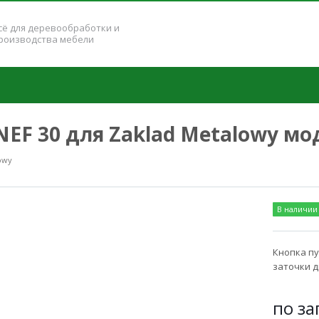
сё для деревообработки и
роизводства мебели
NEF 30 для Zaklad Metalowy мо
owy
В наличии
Кнопка пу
заточки д
по за