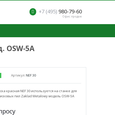
+7 (495)
980-79-60
Офис продаж
д. OSW-5A
Артикул:
NEF 30
ска красная NEF 30 используется на станке для
исковых пил Zaklad Metalowy модель OSW-5A
п
р
осу