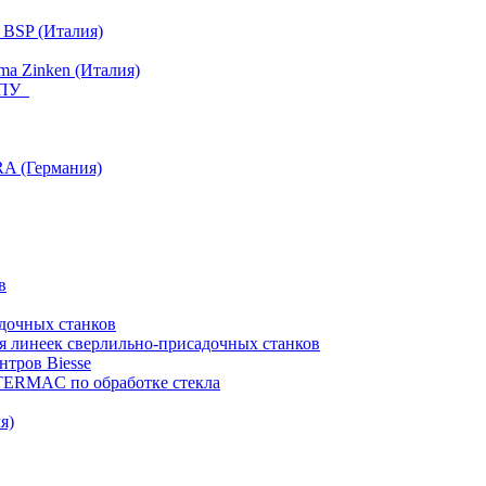
 BSP (Италия)
a Zinken (Италия)
 ЧПУ
RA (Германия)
в
дочных станков
я линеек сверлильно-присадочных станков
тров Biesse
NTERMAC по обработке стекла
я)