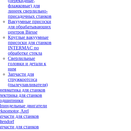
(перекидные,
флажковые) для
линеек сверлильно-
присадочных станков
Вакуумные присоски
для обрабатывающих
центров Biesse
Круглые вакуумные
присоски для станков
INTERMAC по
обработке стекла
Сверлильные
головки и детали к
ним
Запчасти для
стружкоотсоса
(пылеулавливателя)
невматика для станков
лектрика для станков
одшипники
пиндельные двигатели
eknomotor, Arel
апчасти для станков
ltendorf
апчасти для станков