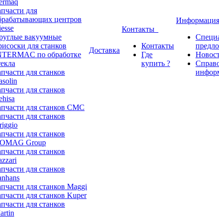
ermaq
апчасти для
брабатывающих центров
Информаци
iesse
Контакты
руглые вакуумные
Специ
рисоски для станков
Контакты
предл
Доставка
NTERMAC по обработке
Где
Новос
текла
купить ?
Справ
апчасти для станков
инфор
asolin
апчасти для станков
ehisa
апчасти для станков CMC
апчасти для станков
riggio
апчасти для станков
OMAG Group
апчасти для станков
azzari
апчасти для станков
anhans
апчасти для станков Maggi
апчасти для станков Kuper
апчасти для станков
artin