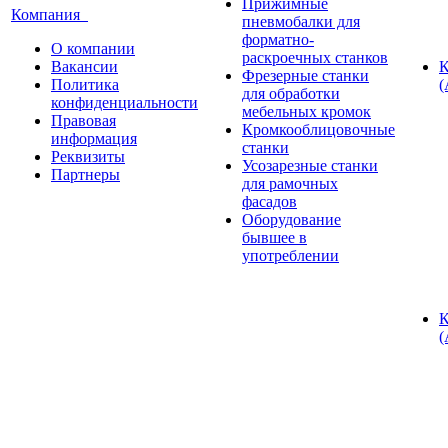
Прижимные
Компания
пневмобалки для
форматно-
О компании
раскроечных станков
Вакансии
К
Фрезерные станки
Политика
(
для обработки
конфиденциальности
мебельных кромок
Правовая
Кромкооблицовочные
информация
станки
Реквизиты
Усозарезные станки
Партнеры
для рамочных
фасадов
Оборудование
бывшее в
употреблении
К
(