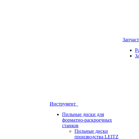
Запчас
Р
З
Инструмент
Пильные диски для
форматно-раскроечных
станков
Пильные диски
производства LEITZ