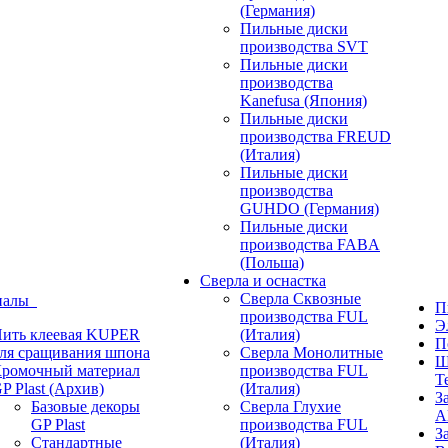
(Германия)
Пильные диски
производства SVT
Пильные диски
производства
Kanefusa (Япония)
Пильные диски
производства FREUD
(Италия)
Пильные диски
производства
GUHDO (Германия)
Пильные диски
производства FABA
(Польша)
Сверла и оснастка
Сверла Сквозные
иалы
П
производства FUL
Э
ить клеевая KUPER
(Италия)
П
ля сращивания шпона
Сверла Монолитные
Ш
ромочный материал
производства FUL
T
P Plast (Архив)
(Италия)
З
Базовые декоры
Сверла Глухие
A
GP Plast
производства FUL
З
Стандартные
(Италия)