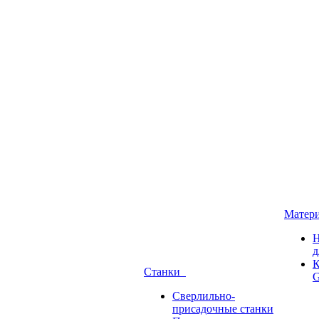
Матер
Н
д
К
Станки
G
Сверлильно-
присадочные станки