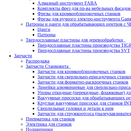
Алмазный инструмент FABA
Комплекты фрез для пр-ва мебельных фасадов
Фрезы для кромкооблицовочных станков
Фрезы для ручного электро-инструмента Gamm
Патроны и цанги для обрабатывающих центров с
Цанги
Патроны
Твердосплавные пластины для деревообработки
Твердосплавные пластины производства TIG
Твердосплавные пластины производства SVT
Запчасти
Распродажа
Запчасти Станковита
Запчасти для кромкооблицовочных станков
Запчасти для сверлильно-присадочных станко
Запчасти для форматно-раскроечных станков
Линейки алюминиевые для сверлильно-приса
Упоры откидные (перекидные, флажковые) дл
Вакуумные присоски для обрабатывающих цен
Круглые вакуумные присоски для станков I
Сверлильные головки и детали к ним
Запчасти для стружкоотсоса (пылеулавливател
Пневматика для станков
Электрика для станков
Подшипники