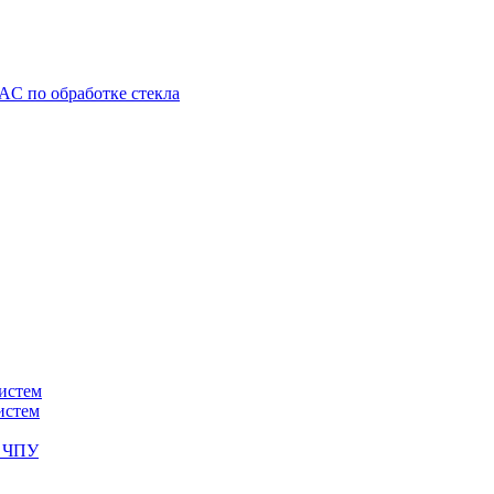
C по обработке стекла
истем
истем
с ЧПУ