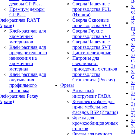
B
декоры GP Plast
Сверла Чашечные
З
Премиум декоры
производства FUL
о
GP Plast
(Италия)
B
лей-расплав RAYT
Сверла Сквозные
К
Архив)
производства SVT
п
Клей-расплав для
Сверла Глухие
I
кромочных
производства SVT
с
материалов
Сверла Чашечные
З
Клей-расплав для
производства SVT
C
предварительного
Цанги переходные
З
нанесения на
Патроны для
C
кромочный
сверлильно-
З
материал
присадочных станков
З
Клей-расплав для
производства
G
окутывания
Станковита (Россия)
З
профильного
Фрезы
H
погонажа
Алмазный
З
лей-расплав Рехау
инструмент FABA
L
Архив)
Комплекты фрез для
З
пр-ва мебельных
P
фасадов BSP (Италия)
З
Фрезы для
З
кромкооблицовочных
З
станков
M
Фрезы для ручного