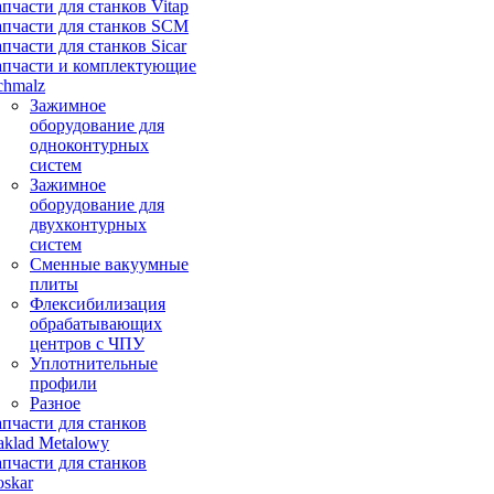
апчасти для станков Vitap
апчасти для станков SCM
апчасти для станков Sicar
апчасти и комплектующие
chmalz
Зажимное
оборудование для
одноконтурных
систем
Зажимное
оборудование для
двухконтурных
систем
Сменные вакуумные
плиты
Флексибилизация
обрабатывающих
центров с ЧПУ
Уплотнительные
профили
Разное
апчасти для станков
aklad Metalowy
апчасти для станков
oskar