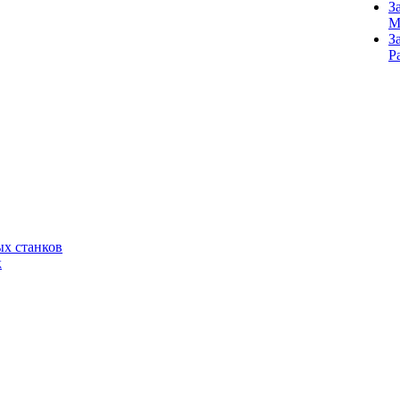
З
M
З
Р
х станков
к