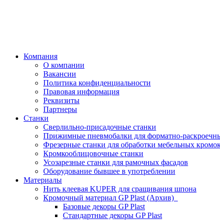
Компания
О компании
Вакансии
Политика конфиденциальности
Правовая информация
Реквизиты
Партнеры
Станки
Сверлильно-присадочные станки
Прижимные пневмобалки для форматно-раскроечны
Фрезерные станки для обработки мебельных кромо
Кромкооблицовочные станки
Усозарезные станки для рамочных фасадов
Оборудование бывшее в употреблении
Материалы
Нить клеевая KUPER для сращивания шпона
Кромочный материал GP Plast (Архив)
Базовые декоры GP Plast
Стандартные декоры GP Plast