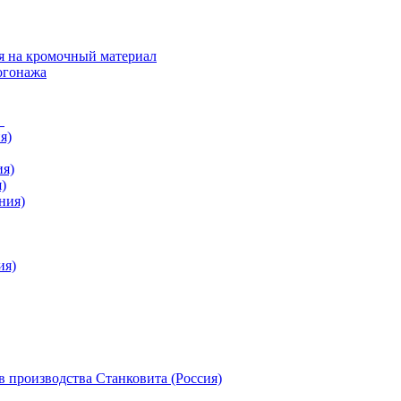
я на кромочный материал
огонажа
в
я)
ия)
)
ния)
ия)
 производства Станковита (Россия)