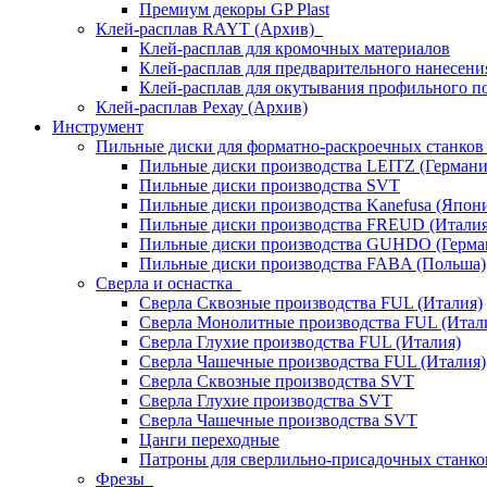
Премиум декоры GP Plast
Клей-расплав RAYT (Архив)
Клей-расплав для кромочных материалов
Клей-расплав для предварительного нанесени
Клей-расплав для окутывания профильного п
Клей-расплав Рехау (Архив)
Инструмент
Пильные диски для форматно-раскроечных станко
Пильные диски производства LEITZ (Германи
Пильные диски производства SVT
Пильные диски производства Kanefusa (Япон
Пильные диски производства FREUD (Италия
Пильные диски производства GUHDO (Герма
Пильные диски производства FABA (Польша)
Сверла и оснастка
Сверла Сквозные производства FUL (Италия)
Сверла Монолитные производства FUL (Итал
Сверла Глухие производства FUL (Италия)
Сверла Чашечные производства FUL (Италия)
Сверла Сквозные производства SVT
Сверла Глухие производства SVT
Сверла Чашечные производства SVT
Цанги переходные
Патроны для сверлильно-присадочных станков
Фрезы