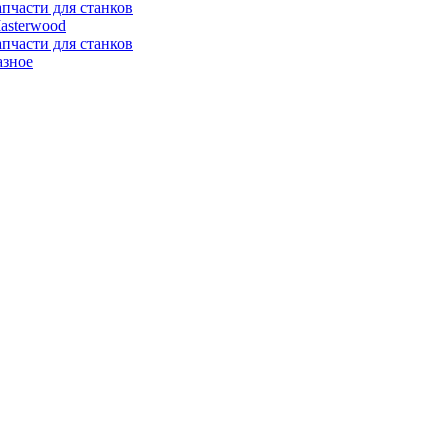
апчасти для станков
asterwood
апчасти для станков
азное