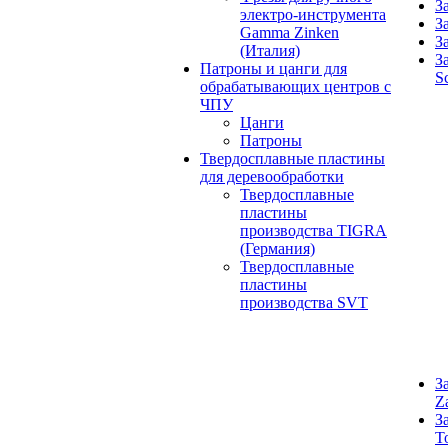
З
электро-инструмента
З
Gamma Zinken
З
(Италия)
З
Патроны и цанги для
S
обрабатывающих центров с
ЧПУ
Цанги
Патроны
Твердосплавные пластины
для деревообработки
Твердосплавные
пластины
производства TIGRA
(Германия)
Твердосплавные
пластины
производства SVT
З
Z
З
T