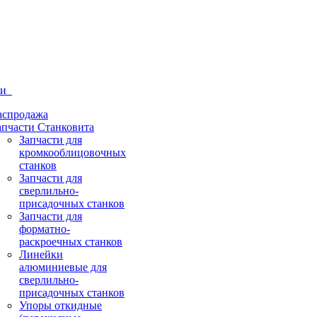
ти
аспродажа
апчасти Станковита
Запчасти для
кромкооблицовочных
станков
Запчасти для
сверлильно-
присадочных станков
Запчасти для
форматно-
раскроечных станков
Линейки
алюминиевые для
сверлильно-
присадочных станков
Упоры откидные