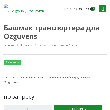
+7 (495)
980-79-60
0
Башмак транспортера для
Ozguvens
Главная
Запчасти
Запчасти для станков Разное
В наличии
Башмак транспортера используется на оборудовании
Ozguvens
по зап
р
осу
В КОРЗИНУ