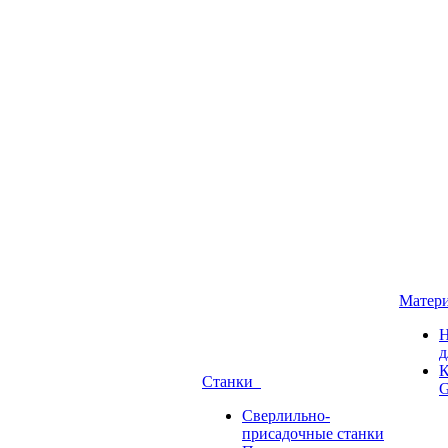
Матер
Н
д
К
Станки
G
Сверлильно-
присадочные станки