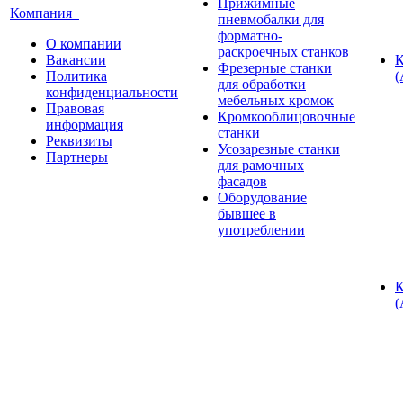
Прижимные
Компания
пневмобалки для
форматно-
О компании
раскроечных станков
Вакансии
К
Фрезерные станки
Политика
(
для обработки
конфиденциальности
мебельных кромок
Правовая
Кромкооблицовочные
информация
станки
Реквизиты
Усозарезные станки
Партнеры
для рамочных
фасадов
Оборудование
бывшее в
употреблении
К
(