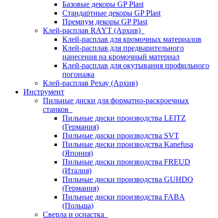
Базовые декоры GP Plast
Стандартные декоры GP Plast
Премиум декоры GP Plast
Клей-расплав RAYT (Архив)
Клей-расплав для кромочных материалов
Клей-расплав для предварительного
нанесения на кромочный материал
Клей-расплав для окутывания профильного
погонажа
Клей-расплав Рехау (Архив)
Инструмент
Пильные диски для форматно-раскроечных
станков
Пильные диски производства LEITZ
(Германия)
Пильные диски производства SVT
Пильные диски производства Kanefusa
(Япония)
Пильные диски производства FREUD
(Италия)
Пильные диски производства GUHDO
(Германия)
Пильные диски производства FABA
(Польша)
Сверла и оснастка