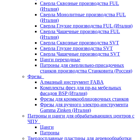
Сверла Сквозные производства FUL
(Италия)
Сверла Монолитные производства FUL
(Италия)
Сверла Глухие производства FUL (Италия)
Сверла Чашечные производства FUL
(Италия)
Сверла Сквозные производства SVT
Сверла Глухие производства SVT
Сверла Чашечные производства SVT
Цанги переходные
Патроны для сверлильно-присадочных
станков производства Станковита (Россия)
Фрезы
Алмазный инструмент FABA
Комплекты фрез для пр-ва мебельных
фасадов BSP (Италия)
Фрезы для кромкооблицовочных станков
Фрезы для ручного электро-инструмента
Gamma Zinken (Италия)
Патроны и цанги для обрабатывающих центров с
ЧПУ
Цанги
Патроны
Твердосплавные пластины для деревообработки