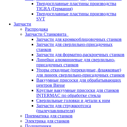
Твердосплавные пластины производства
TIGRA (Германия)
Твердосплавные пластины производства
SVT
Запчасти
Распродажа
Запчасти Станковита
Запчасти для кромкооблицовочных станков
Запчасти для сверлильно-присадочных
станков
Запчасти для форматно-раскроечных станков
Линейки алюминиевые для сверлильно-
присадочных станков
Упоры откидные (перекидные, флажковые)
для линеек сверлильно-присадочных станков
Вакуумные присоски для обрабатывающих
центров Biesse
Круглые вакуумные присоски для станков
INTERMAC по обработке стекла
Сверлильные головки и детали к ним
Запчасти для стружкоотсоса
(пылеулавливателя)
Пневматика для станков
Электрика для станков
Подшипники