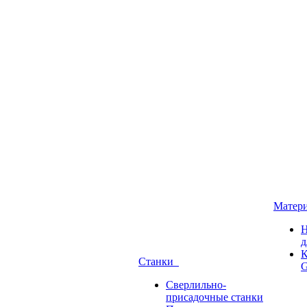
Матер
Н
д
К
Станки
G
Сверлильно-
присадочные станки