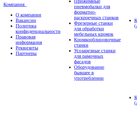
Прижимные
Компания
пневмобалки для
форматно-
О компании
раскроечных станков
Вакансии
К
Фрезерные станки
Политика
(
для обработки
конфиденциальности
мебельных кромок
Правовая
Кромкооблицовочные
информация
станки
Реквизиты
Усозарезные станки
Партнеры
для рамочных
фасадов
Оборудование
бывшее в
употреблении
К
(