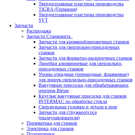
Твердосплавные пластины производства
TIGRA (Германия)
Твердосплавные пластины производства
SVT
Запчасти
Распродажа
Запчасти Станковита
Запчасти для кромкооблицовочных станков
Запчасти для сверлильно-присадочных
станков
Запчасти для форматно-раскроечных станков
Линейки алюминиевые для сверлильно-
присадочных станков
Упоры откидные (перекидные, флажковые)
для линеек сверлильно-присадочных станков
Вакуумные присоски для обрабатывающих
центров Biesse
Круглые вакуумные присоски для станков
INTERMAC по обработке стекла
Сверлильные головки и детали к ним
Запчасти для стружкоотсоса
(пылеулавливателя)
Пневматика для станков
Электрика для станков
Подшипники