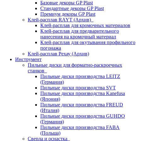
Базовые декоры GP Plast
Стандартные декоры GP Plast
Премиум декоры GP Plast
Клей-расплав RAYT (Архив)
Клей-расплав для кромочных материалов
Клей-расплав для предварительного
нанесения на кромочный материал
Клей-расплав для окутывания профильного
погонажа
Клей-расплав Рехау (Архив)
Инструмент
Пильные диски для форматно-раскроечных
станков
Пильные диски производства LEITZ
(Германия)
Пильные диски производства SVT
Пильные диски производства Kanefusa
(Япония)
Пильные диски производства FREUD
(Италия)
Пильные диски производства GUHDO
(Германия)
Пильные диски производства FABA
(Польша)
Сверла и оснастка