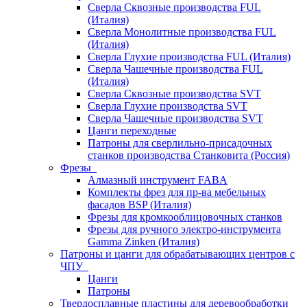
Сверла Сквозные производства FUL
(Италия)
Сверла Монолитные производства FUL
(Италия)
Сверла Глухие производства FUL (Италия)
Сверла Чашечные производства FUL
(Италия)
Сверла Сквозные производства SVT
Сверла Глухие производства SVT
Сверла Чашечные производства SVT
Цанги переходные
Патроны для сверлильно-присадочных
станков производства Станковита (Россия)
Фрезы
Алмазный инструмент FABA
Комплекты фрез для пр-ва мебельных
фасадов BSP (Италия)
Фрезы для кромкооблицовочных станков
Фрезы для ручного электро-инструмента
Gamma Zinken (Италия)
Патроны и цанги для обрабатывающих центров с
ЧПУ
Цанги
Патроны
Твердосплавные пластины для деревообработки