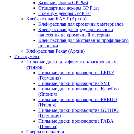
Базовые декоры GP Plast
Стандартные декоры GP Plast
Премиум декоры GP Plast
Клей-расплав RAYT (Архив)
Клей-расплав для кромочных материалов
Клей-расплав для предварительного
нанесения на кромочный материал
Клей-расплав для окутывания профильного
погонажа
Клей-расплав Рехау (Архив)
Инструмент
Пильные диски для форматно-раскроечных
станков
Пильные диски производства LEITZ
(Германия)
Пильные диски производства SVT
Пильные диски производства Kanefusa
(Япония)
Пильные диски производства FREUD
(Италия)
Пильные диски производства GUHDO
(Германия)
Пильные диски производства FABA
(Польша)
Сверла и оснастка