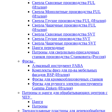
Сверла Сквозные производства FUL
(Италия)
Сверла Монолитные производства FUL
(Италия)
Сверла Глухие производства FUL (Италия)
Сверла Чашечные производства FUL
(Италия)
Сверла Сквозные производства SVT
Сверла Глухие производства SVT
Сверла Чашечные производства SVT
Цанги переходные
Патроны для сверлильно-присадочных
станков производства Станковита (Россия)
Фрезы
Алмазный инструмент FABA
Комплекты фрез для пр-ва мебельных
фасадов BSP (Италия)
Фрезы для кромкооблицовочных станков
Фрезы для ручного электро-инструмента
Gamma Zinken (Италия)
Патроны и цанги для обрабатывающих центров с
ЧПУ
Цанги
Патроны
Твердосплавные пластины для деревообработки