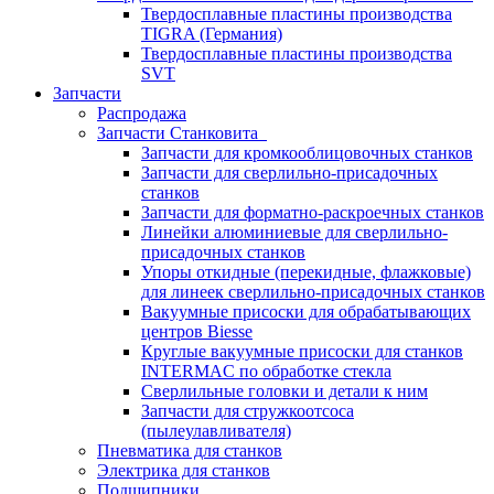
Твердосплавные пластины производства
TIGRA (Германия)
Твердосплавные пластины производства
SVT
Запчасти
Распродажа
Запчасти Станковита
Запчасти для кромкооблицовочных станков
Запчасти для сверлильно-присадочных
станков
Запчасти для форматно-раскроечных станков
Линейки алюминиевые для сверлильно-
присадочных станков
Упоры откидные (перекидные, флажковые)
для линеек сверлильно-присадочных станков
Вакуумные присоски для обрабатывающих
центров Biesse
Круглые вакуумные присоски для станков
INTERMAC по обработке стекла
Сверлильные головки и детали к ним
Запчасти для стружкоотсоса
(пылеулавливателя)
Пневматика для станков
Электрика для станков
Подшипники