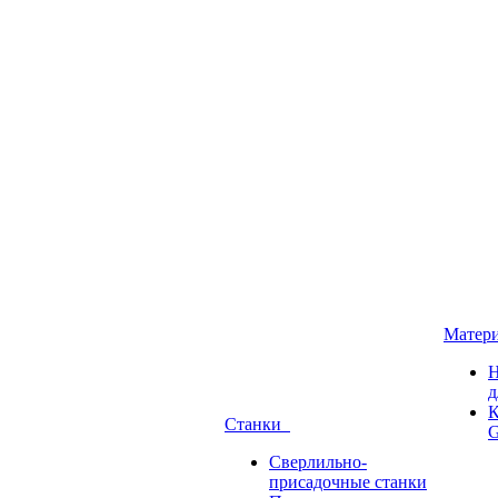
Матер
Н
д
К
Станки
G
Сверлильно-
присадочные станки