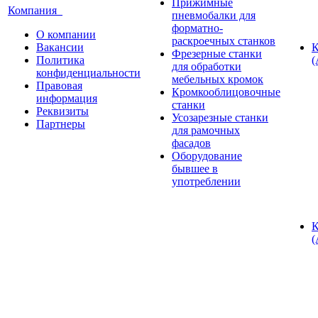
Прижимные
Компания
пневмобалки для
форматно-
О компании
раскроечных станков
Вакансии
К
Фрезерные станки
Политика
(
для обработки
конфиденциальности
мебельных кромок
Правовая
Кромкооблицовочные
информация
станки
Реквизиты
Усозарезные станки
Партнеры
для рамочных
фасадов
Оборудование
бывшее в
употреблении
К
(