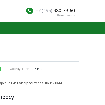
+7 (495)
980-79-60
Офис продаж
Артикул:
РАР 1015 Р10
зрезная металлографитовая. 10x15x10мм
п
р
осу