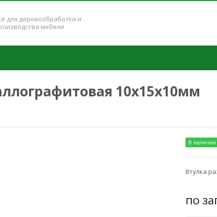
сё для деревообработки и
роизводства мебели
аллографитовая 10x15x10мм
В наличии
Втулка ра
по за