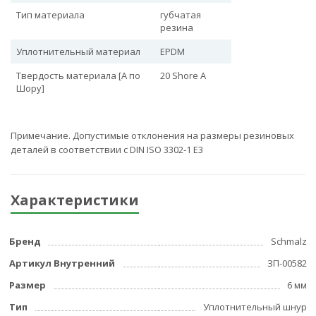
Тип материала
губчатая
резина
Уплотнительный материал
EPDM
Твердость материала [A по
20 Shore A
Шору]
Примечание. Допустимые отклонения на размеры резиновых
деталей в соответствии с DIN ISO 3302-1 E3
Характеристики
Бренд
Schmalz
Артикул Внутренний
ЗП-00582
Размер
6 мм
Тип
Уплотнительный шнур