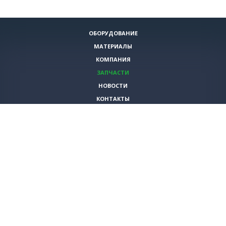
ОБОРУДОВАНИЕ
МАТЕРИАЛЫ
КОМПАНИЯ
ЗАПЧАСТИ
НОВОСТИ
КОНТАКТЫ
ИНСТРУМЕНТЫ
СПЕЦИАЛЬНЫЕ ПРЕДЛОЖЕНИЯ
+7 (495)
980-79-60
sales@vita-corp.ru
© 2026 (c) VITA-group (Вита Групп)
Продолжая использовать наш cайт, Вы даете согласие на обработку
(в т.ч. с использованием систем сбора статистики Яндекс.Метрика)