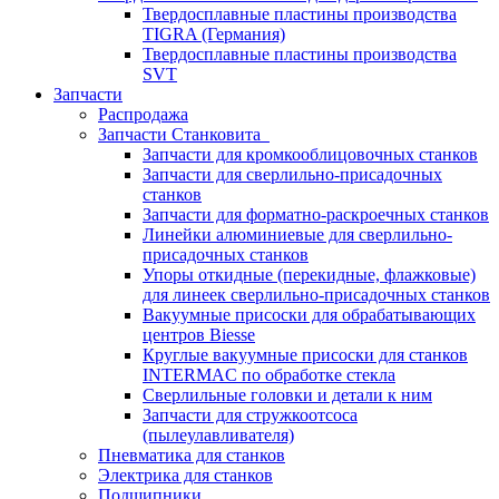
Твердосплавные пластины производства
TIGRA (Германия)
Твердосплавные пластины производства
SVT
Запчасти
Распродажа
Запчасти Станковита
Запчасти для кромкооблицовочных станков
Запчасти для сверлильно-присадочных
станков
Запчасти для форматно-раскроечных станков
Линейки алюминиевые для сверлильно-
присадочных станков
Упоры откидные (перекидные, флажковые)
для линеек сверлильно-присадочных станков
Вакуумные присоски для обрабатывающих
центров Biesse
Круглые вакуумные присоски для станков
INTERMAC по обработке стекла
Сверлильные головки и детали к ним
Запчасти для стружкоотсоса
(пылеулавливателя)
Пневматика для станков
Электрика для станков
Подшипники