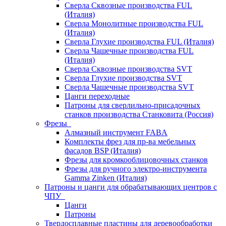
Сверла Сквозные производства FUL
(Италия)
Сверла Монолитные производства FUL
(Италия)
Сверла Глухие производства FUL (Италия)
Сверла Чашечные производства FUL
(Италия)
Сверла Сквозные производства SVT
Сверла Глухие производства SVT
Сверла Чашечные производства SVT
Цанги переходные
Патроны для сверлильно-присадочных
станков производства Станковита (Россия)
Фрезы
Алмазный инструмент FABA
Комплекты фрез для пр-ва мебельных
фасадов BSP (Италия)
Фрезы для кромкооблицовочных станков
Фрезы для ручного электро-инструмента
Gamma Zinken (Италия)
Патроны и цанги для обрабатывающих центров с
ЧПУ
Цанги
Патроны
Твердосплавные пластины для деревообработки