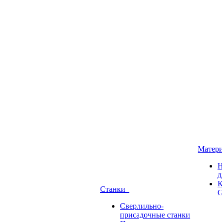
Матер
Н
д
К
Станки
G
Сверлильно-
присадочные станки