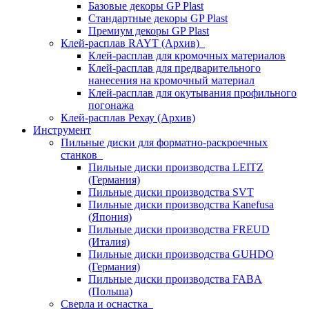
Базовые декоры GP Plast
Стандартные декоры GP Plast
Премиум декоры GP Plast
Клей-расплав RAYT (Архив)
Клей-расплав для кромочных материалов
Клей-расплав для предварительного
нанесения на кромочный материал
Клей-расплав для окутывания профильного
погонажа
Клей-расплав Рехау (Архив)
Инструмент
Пильные диски для форматно-раскроечных
станков
Пильные диски производства LEITZ
(Германия)
Пильные диски производства SVT
Пильные диски производства Kanefusa
(Япония)
Пильные диски производства FREUD
(Италия)
Пильные диски производства GUHDO
(Германия)
Пильные диски производства FABA
(Польша)
Сверла и оснастка