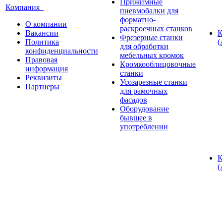
Прижимные
Компания
пневмобалки для
форматно-
О компании
раскроечных станков
Вакансии
К
Фрезерные станки
Политика
(
для обработки
конфиденциальности
мебельных кромок
Правовая
Кромкооблицовочные
информация
станки
Реквизиты
Усозарезные станки
Партнеры
для рамочных
фасадов
Оборудование
бывшее в
употреблении
К
(