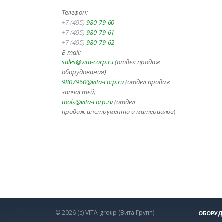
Телефон:
+7 (495)
980-79-60
+7 (495)
980-79-61
+7 (495)
980-79-62
E-mail:
sales@vita-corp.ru
(отдел продаж
оборудования)
9807960@vita-corp.ru
(отдел продаж
запчастей)
tools@vita-corp.ru
(отдел
продаж инструмента и
материалов
)
© 2026 (c) VITA-group (Вита Групп)
ОБОРУД