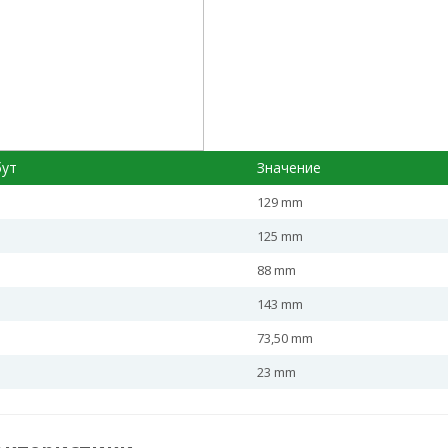
бут
Значение
129 mm
125 mm
88 mm
143 mm
73,50 mm
23 mm