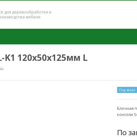
сё для деревообработки и
роизводства мебели
-K1 120x50x125мм L
lz
Под заказ
Блочная п
консоли S
По за