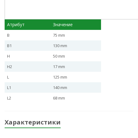
Атрибут
Значение
B
75 mm
B1
130 mm
H
50 mm
H2
17 mm
L
125 mm
L1
140 mm
L2
68 mm
Характеристики