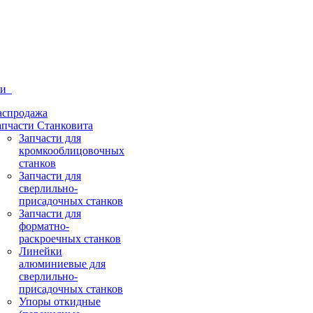
ти
аспродажа
апчасти Станковита
Запчасти для
кромкооблицовочных
станков
Запчасти для
сверлильно-
присадочных станков
Запчасти для
форматно-
раскроечных станков
Линейки
алюминиевые для
сверлильно-
присадочных станков
Упоры откидные