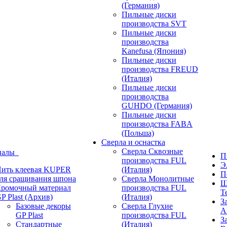
(Германия)
Пильные диски
производства SVT
Пильные диски
производства
Kanefusa (Япония)
Пильные диски
производства FREUD
(Италия)
Пильные диски
производства
GUHDO (Германия)
Пильные диски
производства FABA
(Польша)
Сверла и оснастка
Сверла Сквозные
иалы
П
производства FUL
Э
ить клеевая KUPER
(Италия)
П
ля сращивания шпона
Сверла Монолитные
Ш
ромочный материал
производства FUL
T
P Plast (Архив)
(Италия)
З
Базовые декоры
Сверла Глухие
A
GP Plast
производства FUL
З
Стандартные
(Италия)