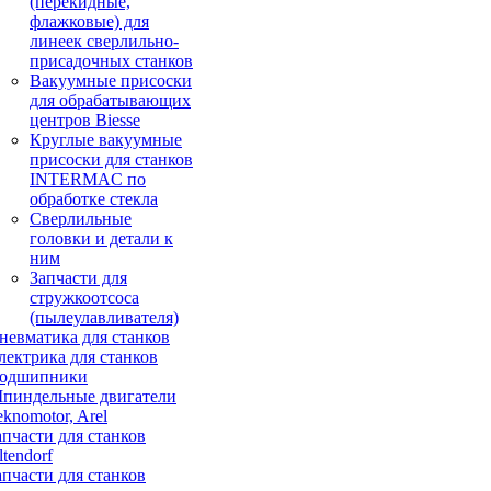
(перекидные,
флажковые) для
линеек сверлильно-
присадочных станков
Вакуумные присоски
для обрабатывающих
центров Biesse
Круглые вакуумные
присоски для станков
INTERMAC по
обработке стекла
Сверлильные
головки и детали к
ним
Запчасти для
стружкоотсоса
(пылеулавливателя)
невматика для станков
лектрика для станков
одшипники
пиндельные двигатели
eknomotor, Arel
апчасти для станков
ltendorf
апчасти для станков