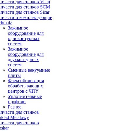
апчасти для станков Vitap
апчасти для станков SCM
апчасти для станков Sicar
апчасти и комплектующие
chmalz
Зажимное
оборудование для
одноконтурных
систем
Зажимное
оборудование для
двухконтурных
систем
Сменные вакуумные
плиты
Флексибилизация
обрабатывающих
центров с ЧПУ
Уплотнительные
профили
Разное
апчасти для станков
aklad Metalowy
апчасти для станков
oskar