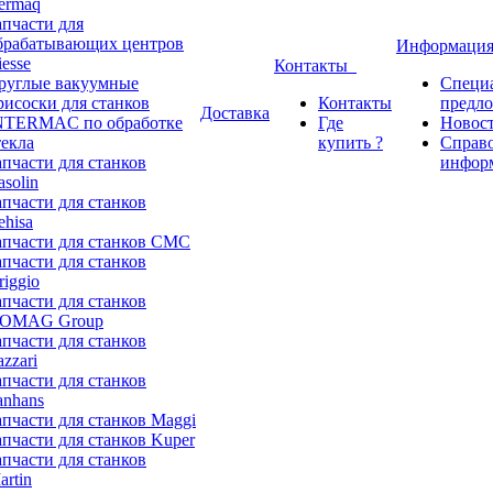
ermaq
апчасти для
брабатывающих центров
Информаци
iesse
Контакты
руглые вакуумные
Специ
рисоски для станков
Контакты
предл
Доставка
NTERMAC по обработке
Где
Новос
текла
купить ?
Справ
апчасти для станков
инфор
asolin
апчасти для станков
ehisa
апчасти для станков CMC
апчасти для станков
riggio
апчасти для станков
OMAG Group
апчасти для станков
azzari
апчасти для станков
anhans
апчасти для станков Maggi
апчасти для станков Kuper
апчасти для станков
artin