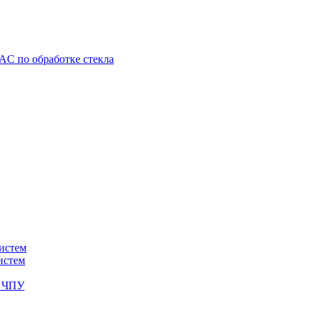
C по обработке стекла
истем
истем
с ЧПУ