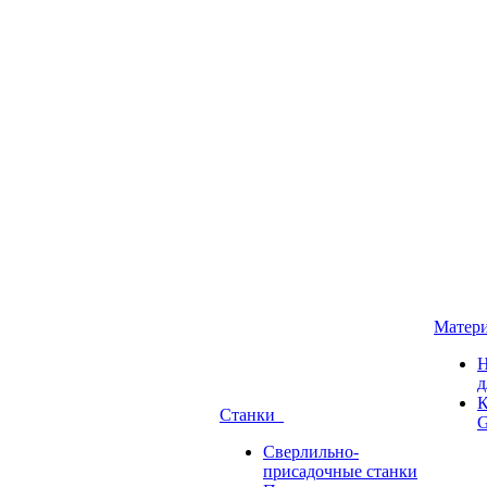
Матер
Н
д
К
Станки
G
Сверлильно-
присадочные станки