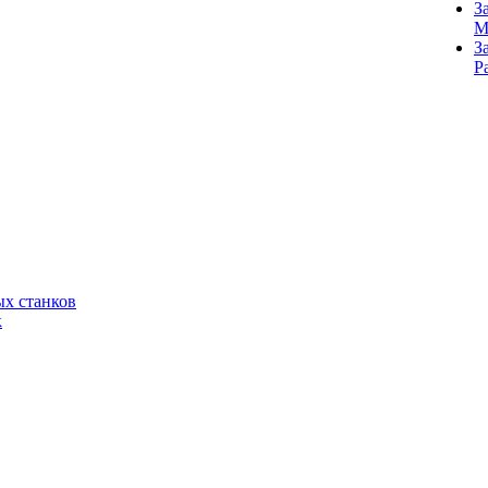
З
M
З
Р
х станков
к