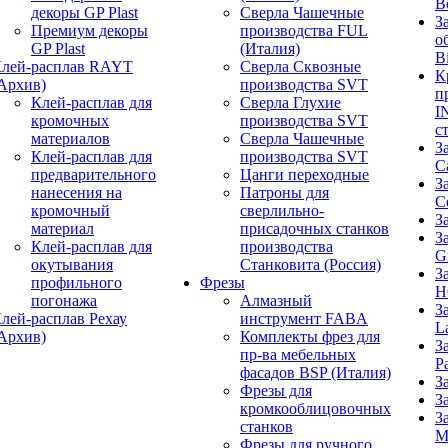
B
декоры GP Plast
Сверла Чашечные
З
Премиум декоры
производства FUL
о
GP Plast
(Италия)
B
лей-расплав RAYT
Сверла Сквозные
К
Архив)
производства SVT
п
Клей-расплав для
Сверла Глухие
I
кромочных
производства SVT
с
материалов
Сверла Чашечные
З
Клей-расплав для
производства SVT
C
предварительного
Цанги переходные
З
нанесения на
Патроны для
C
кромочный
сверлильно-
З
материал
присадочных станков
З
Клей-расплав для
производства
G
окутывания
Станковита (Россия)
З
профильного
Фрезы
H
погонажа
Алмазный
З
лей-расплав Рехау
инструмент FABA
L
Архив)
Комплекты фрез для
З
пр-ва мебельных
P
фасадов BSP (Италия)
З
Фрезы для
З
кромкооблицовочных
З
станков
M
Фрезы для ручного