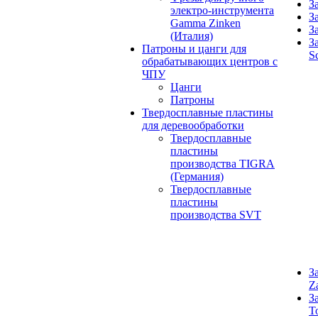
З
электро-инструмента
З
Gamma Zinken
З
(Италия)
З
Патроны и цанги для
S
обрабатывающих центров с
ЧПУ
Цанги
Патроны
Твердосплавные пластины
для деревообработки
Твердосплавные
пластины
производства TIGRA
(Германия)
Твердосплавные
пластины
производства SVT
З
Z
З
T