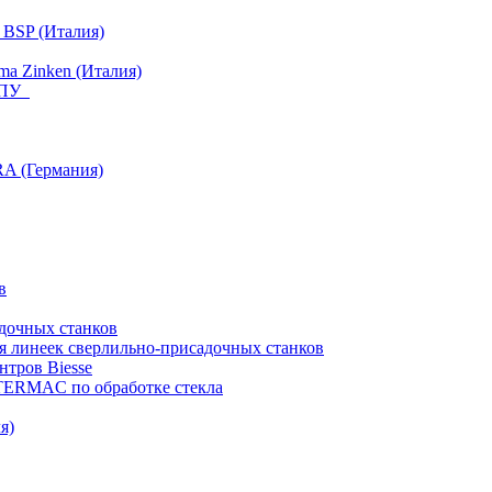
 BSP (Италия)
a Zinken (Италия)
 ЧПУ
RA (Германия)
в
дочных станков
я линеек сверлильно-присадочных станков
тров Biesse
NTERMAC по обработке стекла
я)