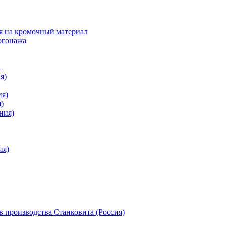
я на кромочный материал
огонажа
в
я)
ия)
)
ния)
ия)
 производства Станковита (Россия)