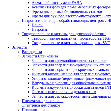
Алмазный инструмент FABA
Комплекты фрез для пр-ва мебельных фасадов
Фрезы для кромкооблицовочных станков
Фрезы для ручного электро-инструмента Gamm
Патроны и цанги для обрабатывающих центров с
Цанги
Патроны
Твердосплавные пластины для деревообработки
Твердосплавные пластины производства TIG
Твердосплавные пластины производства SVT
Запчасти
Распродажа
Запчасти Станковита
Запчасти для кромкооблицовочных станков
Запчасти для сверлильно-присадочных станко
Запчасти для форматно-раскроечных станков
Линейки алюминиевые для сверлильно-приса
Упоры откидные (перекидные, флажковые) дл
Вакуумные присоски для обрабатывающих цен
Круглые вакуумные присоски для станков I
Сверлильные головки и детали к ним
Запчасти для стружкоотсоса (пылеулавливател
Пневматика для станков
Электрика для станков
Подшипники