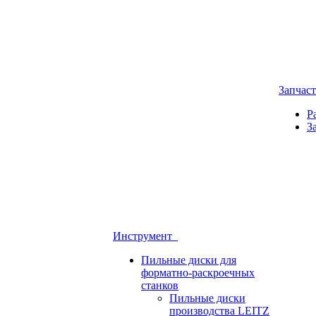
Запчас
Р
З
Инструмент
Пильные диски для
форматно-раскроечных
станков
Пильные диски
производства LEITZ