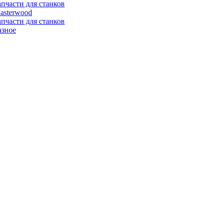
апчасти для станков
asterwood
апчасти для станков
азное