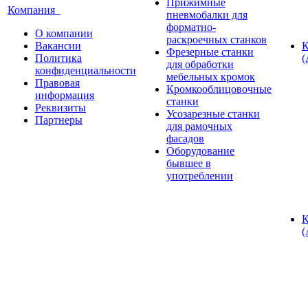
Прижимные
Компания
пневмобалки для
форматно-
О компании
раскроечных станков
Вакансии
К
Фрезерные станки
Политика
(
для обработки
конфиденциальности
мебельных кромок
Правовая
Кромкооблицовочные
информация
станки
Реквизиты
Усозарезные станки
Партнеры
для рамочных
фасадов
Оборудование
бывшее в
употреблении
К
(