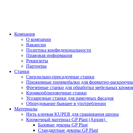
Компания
О компании
Вакансии
Политика конфиденциальности
Правовая информация
Реквизиты
Партнеры
Станки
Сверлильно-присадочные станки
Прижимные пневмобалки для форматно-раскроечны
Фрезерные станки для обработки мебельных кромо
Кромкооблицовочные станки
Усозарезные станки для рамочных фасадов
Оборудование бывшее в употреблении
Материалы
Нить клеевая KUPER для сращивания шпона
Кромочный материал GP Plast (Архив)
Базовые декоры GP Plast
Стандартные декоры GP Plast