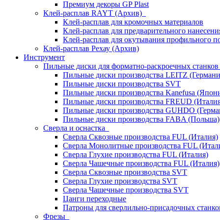
Премиум декоры GP Plast
Клей-расплав RAYT (Архив)
Клей-расплав для кромочных материалов
Клей-расплав для предварительного нанесени
Клей-расплав для окутывания профильного п
Клей-расплав Рехау (Архив)
Инструмент
Пильные диски для форматно-раскроечных станко
Пильные диски производства LEITZ (Германи
Пильные диски производства SVT
Пильные диски производства Kanefusa (Япон
Пильные диски производства FREUD (Италия
Пильные диски производства GUHDO (Герма
Пильные диски производства FABA (Польша)
Сверла и оснастка
Сверла Сквозные производства FUL (Италия)
Сверла Монолитные производства FUL (Итал
Сверла Глухие производства FUL (Италия)
Сверла Чашечные производства FUL (Италия)
Сверла Сквозные производства SVT
Сверла Глухие производства SVT
Сверла Чашечные производства SVT
Цанги переходные
Патроны для сверлильно-присадочных станков
Фрезы