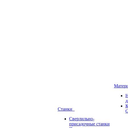
Матер
Н
д
К
Станки
G
Сверлильно-
присадочные станки