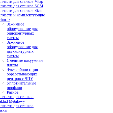
апчасти для станков Vitap
апчасти для станков SCM
апчасти для станков Sicar
апчасти и комплектующие
chmalz
Зажимное
оборудование для
одноконтурных
систем
Зажимное
оборудование для
двухконтурных
систем
Сменные вакуумные
плиты
Флексибилизация
обрабатывающих
центров с ЧПУ
Уплотнительные
профили
Разное
апчасти для станков
aklad Metalowy
апчасти для станков
oskar