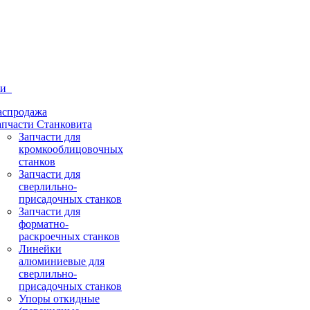
ти
аспродажа
апчасти Станковита
Запчасти для
кромкооблицовочных
станков
Запчасти для
сверлильно-
присадочных станков
Запчасти для
форматно-
раскроечных станков
Линейки
алюминиевые для
сверлильно-
присадочных станков
Упоры откидные