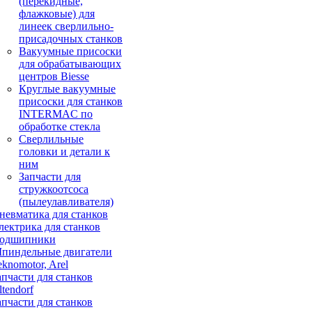
(перекидные,
флажковые) для
линеек сверлильно-
присадочных станков
Вакуумные присоски
для обрабатывающих
центров Biesse
Круглые вакуумные
присоски для станков
INTERMAC по
обработке стекла
Сверлильные
головки и детали к
ним
Запчасти для
стружкоотсоса
(пылеулавливателя)
невматика для станков
лектрика для станков
одшипники
пиндельные двигатели
eknomotor, Arel
апчасти для станков
ltendorf
апчасти для станков