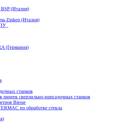
 BSP (Италия)
a Zinken (Италия)
 ЧПУ
RA (Германия)
в
дочных станков
я линеек сверлильно-присадочных станков
тров Biesse
NTERMAC по обработке стекла
я)