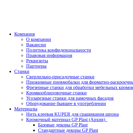
Компания
О компании
Вакансии
Политика конфиденциальности
Правовая информация
Реквизиты
Партнеры
Станки
Сверлильно-присадочные станки
Прижимные пневмобалки для форматно-раскроечны
Фрезерные станки для обработки мебельных кромо
Кромкооблицовочные станки
Усозарезные станки для рамочных фасадов
Оборудование бывшее в употреблении
Материалы
Нить клеевая KUPER для сращивания шпона
Кромочный материал GP Plast (Архив)
Базовые декоры GP Plast
Стандартные декоры GP Plast