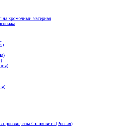
я на кромочный материал
огонажа
в
я)
ия)
)
ния)
ия)
 производства Станковита (Россия)