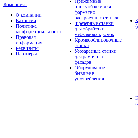
Прижимные
Компания
пневмобалки для
форматно-
О компании
раскроечных станков
Вакансии
К
Фрезерные станки
Политика
(
для обработки
конфиденциальности
мебельных кромок
Правовая
Кромкооблицовочные
информация
станки
Реквизиты
Усозарезные станки
Партнеры
для рамочных
фасадов
Оборудование
бывшее в
употреблении
К
(