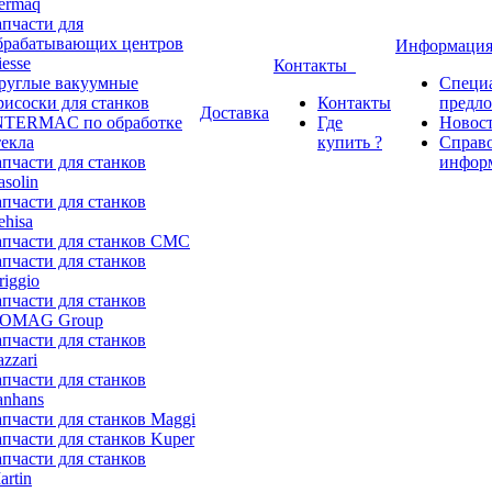
ermaq
апчасти для
брабатывающих центров
Информаци
iesse
Контакты
руглые вакуумные
Специ
рисоски для станков
Контакты
предл
Доставка
NTERMAC по обработке
Где
Новос
текла
купить ?
Справ
апчасти для станков
инфор
asolin
апчасти для станков
ehisa
апчасти для станков CMC
апчасти для станков
riggio
апчасти для станков
OMAG Group
апчасти для станков
azzari
апчасти для станков
anhans
апчасти для станков Maggi
апчасти для станков Kuper
апчасти для станков
artin