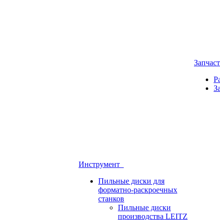
Запчас
Р
З
Инструмент
Пильные диски для
форматно-раскроечных
станков
Пильные диски
производства LEITZ