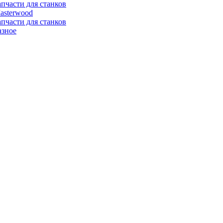
апчасти для станков
asterwood
апчасти для станков
азное