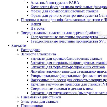
Алмазный инструмент FABA
Комплекты фрез для пр-ва мебельных фасадов
Фрезы для кромкооблицовочных станков
Фрезы для ручного электро-инструмента Gamm
Патроны и цанги для обрабатывающих центров с
Цанги
Патроны
Твердосплавные пластины для деревообработки
Твердосплавные пластины производства TIG
Твердосплавные пластины производства SVT
Запчасти
Распродажа
Запчасти Станковита
Запчасти для кромкооблицовочных станков
Запчасти для сверлильно-присадочных станко
Запчасти для форматно-раскроечных станков
Линейки алюминиевые для сверлильно-приса
Упоры откидные (перекидные, флажковые) дл
Вакуумные присоски для обрабатывающих цен
Круглые вакуумные присоски для станков I
Сверлильные головки и детали к ним
Запчасти для стружкоотсоса (пылеулавливател
Пневматика для станков
Электрика для станков
Подшипники