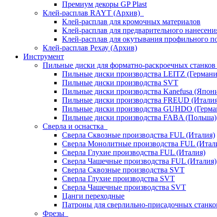
Премиум декоры GP Plast
Клей-расплав RAYT (Архив)
Клей-расплав для кромочных материалов
Клей-расплав для предварительного нанесени
Клей-расплав для окутывания профильного п
Клей-расплав Рехау (Архив)
Инструмент
Пильные диски для форматно-раскроечных станко
Пильные диски производства LEITZ (Германи
Пильные диски производства SVT
Пильные диски производства Kanefusa (Япон
Пильные диски производства FREUD (Италия
Пильные диски производства GUHDO (Герма
Пильные диски производства FABA (Польша)
Сверла и оснастка
Сверла Сквозные производства FUL (Италия)
Сверла Монолитные производства FUL (Итал
Сверла Глухие производства FUL (Италия)
Сверла Чашечные производства FUL (Италия)
Сверла Сквозные производства SVT
Сверла Глухие производства SVT
Сверла Чашечные производства SVT
Цанги переходные
Патроны для сверлильно-присадочных станков
Фрезы