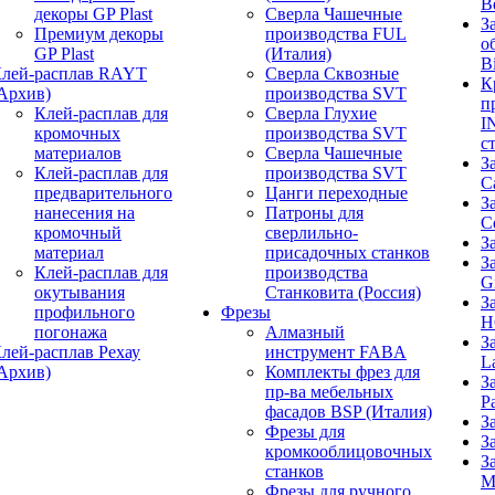
B
декоры GP Plast
Сверла Чашечные
З
Премиум декоры
производства FUL
о
GP Plast
(Италия)
B
лей-расплав RAYT
Сверла Сквозные
К
Архив)
производства SVT
п
Клей-расплав для
Сверла Глухие
I
кромочных
производства SVT
с
материалов
Сверла Чашечные
З
Клей-расплав для
производства SVT
C
предварительного
Цанги переходные
З
нанесения на
Патроны для
C
кромочный
сверлильно-
З
материал
присадочных станков
З
Клей-расплав для
производства
G
окутывания
Станковита (Россия)
З
профильного
Фрезы
H
погонажа
Алмазный
З
лей-расплав Рехау
инструмент FABA
L
Архив)
Комплекты фрез для
З
пр-ва мебельных
P
фасадов BSP (Италия)
З
Фрезы для
З
кромкооблицовочных
З
станков
M
Фрезы для ручного