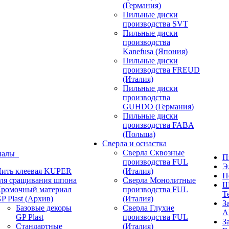
(Германия)
Пильные диски
производства SVT
Пильные диски
производства
Kanefusa (Япония)
Пильные диски
производства FREUD
(Италия)
Пильные диски
производства
GUHDO (Германия)
Пильные диски
производства FABA
(Польша)
Сверла и оснастка
Сверла Сквозные
иалы
П
производства FUL
Э
ить клеевая KUPER
(Италия)
П
ля сращивания шпона
Сверла Монолитные
Ш
ромочный материал
производства FUL
T
P Plast (Архив)
(Италия)
З
Базовые декоры
Сверла Глухие
A
GP Plast
производства FUL
З
Стандартные
(Италия)