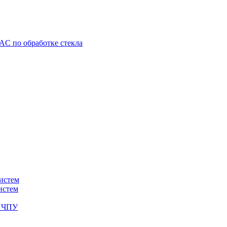
C по обработке стекла
истем
истем
с ЧПУ