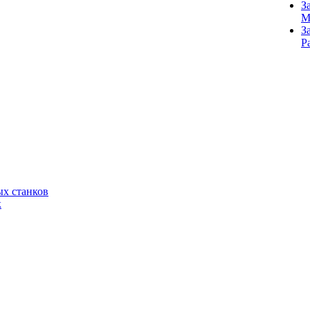
З
M
З
Р
х станков
к