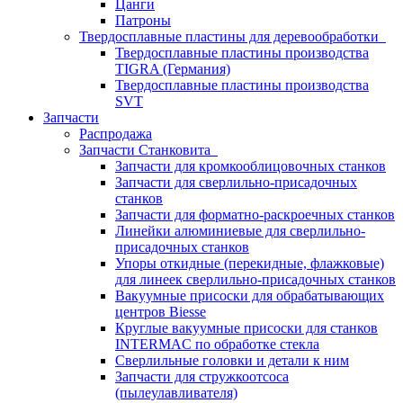
Цанги
Патроны
Твердосплавные пластины для деревообработки
Твердосплавные пластины производства
TIGRA (Германия)
Твердосплавные пластины производства
SVT
Запчасти
Распродажа
Запчасти Станковита
Запчасти для кромкооблицовочных станков
Запчасти для сверлильно-присадочных
станков
Запчасти для форматно-раскроечных станков
Линейки алюминиевые для сверлильно-
присадочных станков
Упоры откидные (перекидные, флажковые)
для линеек сверлильно-присадочных станков
Вакуумные присоски для обрабатывающих
центров Biesse
Круглые вакуумные присоски для станков
INTERMAC по обработке стекла
Сверлильные головки и детали к ним
Запчасти для стружкоотсоса
(пылеулавливателя)