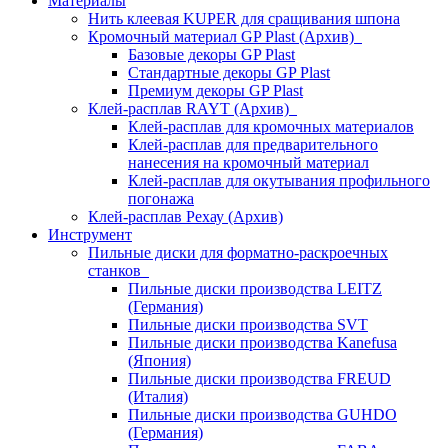
Материалы
Нить клеевая KUPER для сращивания шпона
Кромочный материал GP Plast (Архив)
Базовые декоры GP Plast
Стандартные декоры GP Plast
Премиум декоры GP Plast
Клей-расплав RAYT (Архив)
Клей-расплав для кромочных материалов
Клей-расплав для предварительного
нанесения на кромочный материал
Клей-расплав для окутывания профильного
погонажа
Клей-расплав Рехау (Архив)
Инструмент
Пильные диски для форматно-раскроечных
станков
Пильные диски производства LEITZ
(Германия)
Пильные диски производства SVT
Пильные диски производства Kanefusa
(Япония)
Пильные диски производства FREUD
(Италия)
Пильные диски производства GUHDO
(Германия)