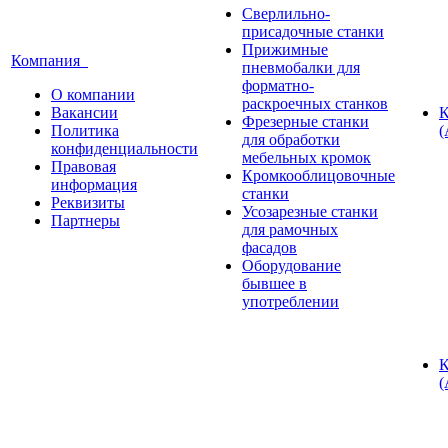
Сверлильно-
присадочные станки
Прижимные
Компания
пневмобалки для
форматно-
О компании
раскроечных станков
Вакансии
К
Фрезерные станки
Политика
(
для обработки
конфиденциальности
мебельных кромок
Правовая
Кромкооблицовочные
информация
станки
Реквизиты
Усозарезные станки
Партнеры
для рамочных
фасадов
Оборудование
бывшее в
употреблении
К
(