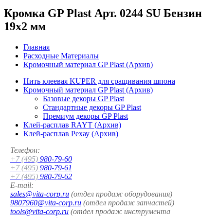
Кромка GP Plast Арт. 0244 SU Бензин
19x2 мм
Главная
Расходные Материалы
Кромочный материал GP Plast (Архив)
Нить клеевая KUPER для сращивания шпона
Кромочный материал GP Plast (Архив)
Базовые декоры GP Plast
Стандартные декоры GP Plast
Премиум декоры GP Plast
Клей-расплав RAYT (Архив)
Клей-расплав Рехау (Архив)
Телефон:
+7 (495)
980-79-60
+7 (495)
980-79-61
+7 (495)
980-79-62
E-mail:
sales@vita-corp.ru
(отдел продаж оборудования)
9807960@vita-corp.ru
(отдел продаж запчастей)
tools@vita-corp.ru
(отдел продаж инструмента