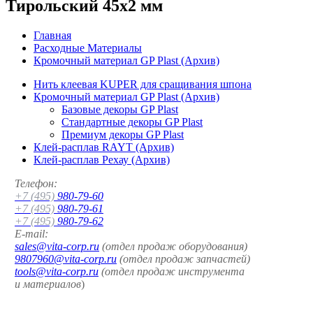
Тирольский 45x2 мм
Главная
Расходные Материалы
Кромочный материал GP Plast (Архив)
Нить клеевая KUPER для сращивания шпона
Кромочный материал GP Plast (Архив)
Базовые декоры GP Plast
Стандартные декоры GP Plast
Премиум декоры GP Plast
Клей-расплав RAYT (Архив)
Клей-расплав Рехау (Архив)
Телефон:
+7 (495)
980-79-60
+7 (495)
980-79-61
+7 (495)
980-79-62
E-mail:
sales@vita-corp.ru
(отдел продаж оборудования)
9807960@vita-corp.ru
(отдел продаж запчастей)
tools@vita-corp.ru
(отдел продаж инструмента
и
материалов
)