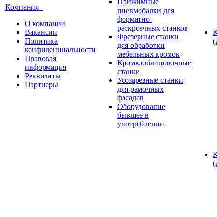
Прижимные
Компания
пневмобалки для
форматно-
О компании
раскроечных станков
Вакансии
К
Фрезерные станки
Политика
(
для обработки
конфиденциальности
мебельных кромок
Правовая
Кромкооблицовочные
информация
станки
Реквизиты
Усозарезные станки
Партнеры
для рамочных
фасадов
Оборудование
бывшее в
употреблении
К
(