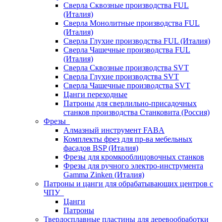
Сверла Сквозные производства FUL
(Италия)
Сверла Монолитные производства FUL
(Италия)
Сверла Глухие производства FUL (Италия)
Сверла Чашечные производства FUL
(Италия)
Сверла Сквозные производства SVT
Сверла Глухие производства SVT
Сверла Чашечные производства SVT
Цанги переходные
Патроны для сверлильно-присадочных
станков производства Станковита (Россия)
Фрезы
Алмазный инструмент FABA
Комплекты фрез для пр-ва мебельных
фасадов BSP (Италия)
Фрезы для кромкооблицовочных станков
Фрезы для ручного электро-инструмента
Gamma Zinken (Италия)
Патроны и цанги для обрабатывающих центров с
ЧПУ
Цанги
Патроны
Твердосплавные пластины для деревообработки