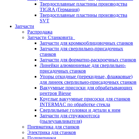
Твердосплавные пластины производства
TIGRA (Германия)
Твердосплавные пластины производства
SVT
Запчасти
Распродажа
Запчасти Станковита
Запчасти для кромкооблицовочных станков
Запчасти для сверлильно-присадочных
станков
Запчасти для форматно-раскроечных станков
Линейки алюминиевые для сверлильно-
присадочных станков
Упоры откидные (перекидные, флажковые)
для линеек сверлильно-присадочных станков
Вакуумные присоски для обрабатывающих
центров Biesse
Круглые вакуумные присоски для станков
INTERMAC по обработке стекла
Сверлильные головки и детали к ним
Запчасти для стружкоотсоса
(пылеулавливателя)
Пневматика для станков
Электрика для станков
Подшипники