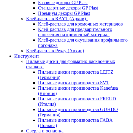
Базовые декоры GP Plast
Стандартные декоры GP Plast
Премиум декоры GP Plast
Клей-расплав RAYT (Архив)
Клей-расплав для кромочных материалов
Клей-расплав для предварительного
нанесения на кромочный материал
Клей-расплав для окутывания профильного
погонажа
Клей-расплав Рехау (Архив)
Инструмент
Пильные диски для форматно-раскроечных
станков
Пильные диски производства LEITZ
(Германия)
Пильные диски производства SVT
Пильные диски производства Kanefusa
(Япония)
Пильные диски производства FREUD
(Италия)
Пильные диски производства GUHDO
(Германия)
Пильные диски производства FABA
(Польша)
Сверла и оснастка