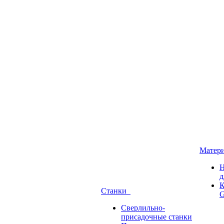
Матер
Н
д
К
Станки
G
Сверлильно-
присадочные станки