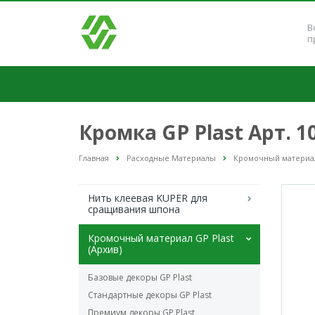
В
п
Кромка GP Plast Арт. 
Главная
Расходные Материалы
Кромочный материал 
Нить клеевая KUPER для
сращивания шпона
Кромочный материал GP Plast
(Архив)
Базовые декоры GP Plast
Стандартные декоры GP Plast
Премиум декоры GP Plast