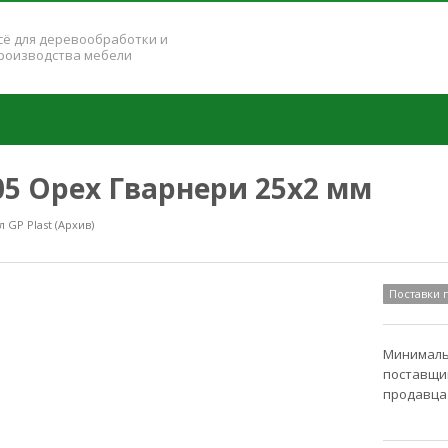
сё для деревообработки и
роизводства мебели
105 Орех Гварнери 25x2 мм
GP Plast (Архив)
Поставки
Минимальн
поставщик
продавца