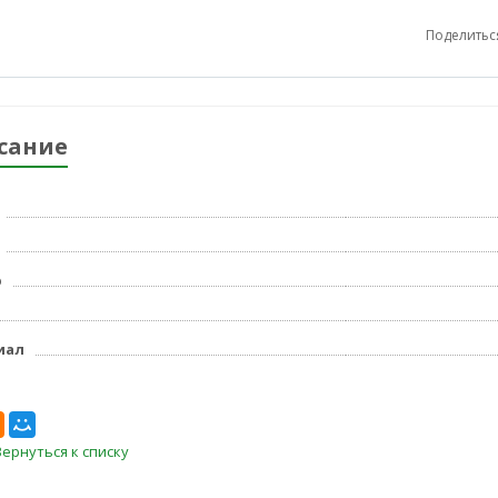
Поделитьс
сание
р
иал
Вернуться к списку