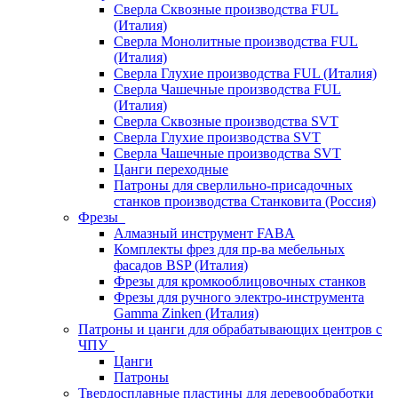
Сверла Сквозные производства FUL
(Италия)
Сверла Монолитные производства FUL
(Италия)
Сверла Глухие производства FUL (Италия)
Сверла Чашечные производства FUL
(Италия)
Сверла Сквозные производства SVT
Сверла Глухие производства SVT
Сверла Чашечные производства SVT
Цанги переходные
Патроны для сверлильно-присадочных
станков производства Станковита (Россия)
Фрезы
Алмазный инструмент FABA
Комплекты фрез для пр-ва мебельных
фасадов BSP (Италия)
Фрезы для кромкооблицовочных станков
Фрезы для ручного электро-инструмента
Gamma Zinken (Италия)
Патроны и цанги для обрабатывающих центров с
ЧПУ
Цанги
Патроны
Твердосплавные пластины для деревообработки