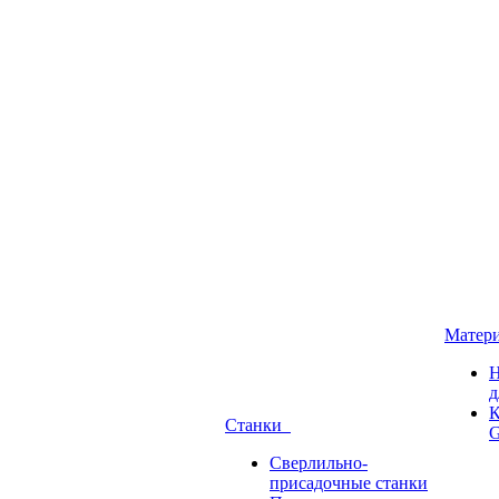
Матер
Н
д
К
Станки
G
Сверлильно-
присадочные станки