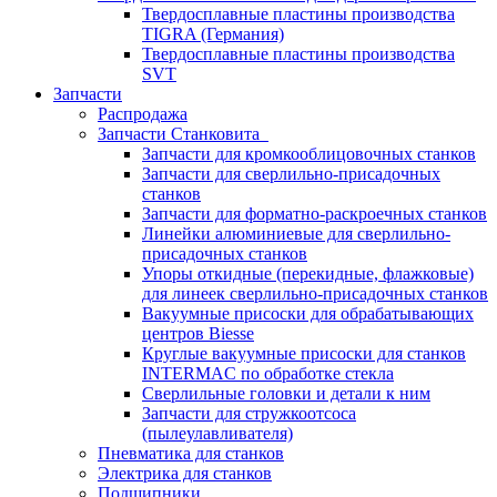
Твердосплавные пластины производства
TIGRA (Германия)
Твердосплавные пластины производства
SVT
Запчасти
Распродажа
Запчасти Станковита
Запчасти для кромкооблицовочных станков
Запчасти для сверлильно-присадочных
станков
Запчасти для форматно-раскроечных станков
Линейки алюминиевые для сверлильно-
присадочных станков
Упоры откидные (перекидные, флажковые)
для линеек сверлильно-присадочных станков
Вакуумные присоски для обрабатывающих
центров Biesse
Круглые вакуумные присоски для станков
INTERMAC по обработке стекла
Сверлильные головки и детали к ним
Запчасти для стружкоотсоса
(пылеулавливателя)
Пневматика для станков
Электрика для станков
Подшипники