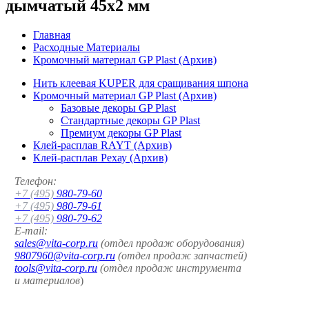
дымчатый 45x2 мм
Главная
Расходные Материалы
Кромочный материал GP Plast (Архив)
Нить клеевая KUPER для сращивания шпона
Кромочный материал GP Plast (Архив)
Базовые декоры GP Plast
Стандартные декоры GP Plast
Премиум декоры GP Plast
Клей-расплав RAYT (Архив)
Клей-расплав Рехау (Архив)
Телефон:
+7 (495)
980-79-60
+7 (495)
980-79-61
+7 (495)
980-79-62
E-mail:
sales@vita-corp.ru
(отдел продаж оборудования)
9807960@vita-corp.ru
(отдел продаж запчастей)
tools@vita-corp.ru
(отдел продаж инструмента
и
материалов
)