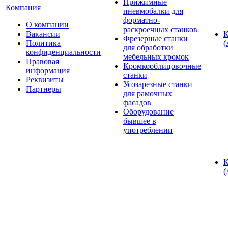
Прижимные
Компания
пневмобалки для
форматно-
О компании
раскроечных станков
Вакансии
К
Фрезерные станки
Политика
(
для обработки
конфиденциальности
мебельных кромок
Правовая
Кромкооблицовочные
информация
станки
Реквизиты
Усозарезные станки
Партнеры
для рамочных
фасадов
Оборудование
бывшее в
употреблении
К
(