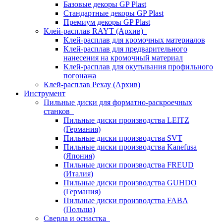
Базовые декоры GP Plast
Стандартные декоры GP Plast
Премиум декоры GP Plast
Клей-расплав RAYT (Архив)
Клей-расплав для кромочных материалов
Клей-расплав для предварительного
нанесения на кромочный материал
Клей-расплав для окутывания профильного
погонажа
Клей-расплав Рехау (Архив)
Инструмент
Пильные диски для форматно-раскроечных
станков
Пильные диски производства LEITZ
(Германия)
Пильные диски производства SVT
Пильные диски производства Kanefusa
(Япония)
Пильные диски производства FREUD
(Италия)
Пильные диски производства GUHDO
(Германия)
Пильные диски производства FABA
(Польша)
Сверла и оснастка