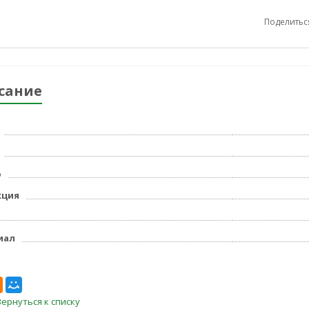
Поделитьс
сание
р
кция
иал
Вернуться к списку