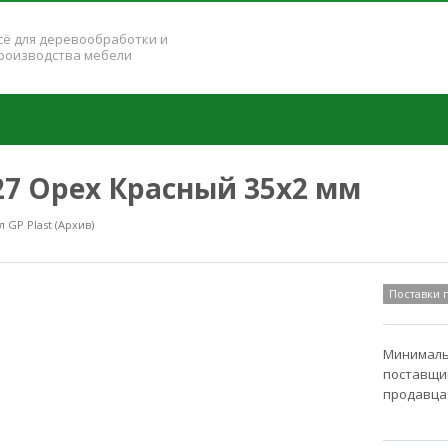
сё для деревообработки и
роизводства мебели
127 Орех Красный 35x2 мм
GP Plast (Архив)
Поставки
Минимальн
поставщик
продавца