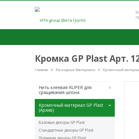
В
п
Кромка GP Plast Арт. 
Главная
Расходные Материалы
Кромочный материал 
Нить клеевая KUPER для
сращивания шпона
Кромочный материал GP Plast
(Архив)
Базовые декоры GP Plast
Стандартные декоры GP Plast
Премиум декоры GP Plast