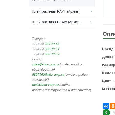
Клей-расплав RAYT (Архив)
Клей-расплав Рехау (Архив)
Опи
Телефон:
+7 (495)
980-79-60
+7 (495)
980-79-61
Бренд
+7 (495)
980-79-62
Декор
E-mail:
sales@vita-corp.ru
(отдел продаж
Разме
оборудования)
Колле
9807960@vita-corp.ru
(отдел продаж
запчастей)
Цвет
tools@vita-corp.ru
(отдел
Матер
продаж инструмента и
материалов
)