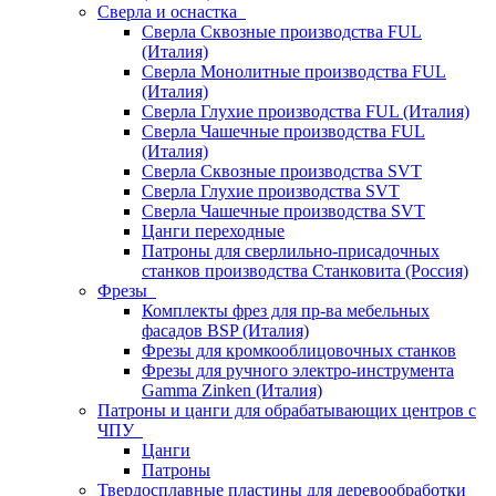
Сверла и оснастка
Сверла Сквозные производства FUL
(Италия)
Сверла Монолитные производства FUL
(Италия)
Сверла Глухие производства FUL (Италия)
Сверла Чашечные производства FUL
(Италия)
Сверла Сквозные производства SVT
Сверла Глухие производства SVT
Сверла Чашечные производства SVT
Цанги переходные
Патроны для сверлильно-присадочных
станков производства Станковита (Россия)
Фрезы
Комплекты фрез для пр-ва мебельных
фасадов BSP (Италия)
Фрезы для кромкооблицовочных станков
Фрезы для ручного электро-инструмента
Gamma Zinken (Италия)
Патроны и цанги для обрабатывающих центров с
ЧПУ
Цанги
Патроны
Твердосплавные пластины для деревообработки