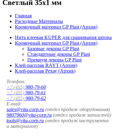
Светлый 35x1 мм
Главная
Расходные Материалы
Кромочный материал GP Plast (Архив)
Нить клеевая KUPER для сращивания шпона
Кромочный материал GP Plast (Архив)
Базовые декоры GP Plast
Стандартные декоры GP Plast
Премиум декоры GP Plast
Клей-расплав RAYT (Архив)
Клей-расплав Рехау (Архив)
Телефон:
+7 (495)
980-79-60
+7 (495)
980-79-61
+7 (495)
980-79-62
E-mail:
sales@vita-corp.ru
(отдел продаж оборудования)
9807960@vita-corp.ru
(отдел продаж запчастей)
tools@vita-corp.ru
(отдел продаж инструмента
и
материалов
)