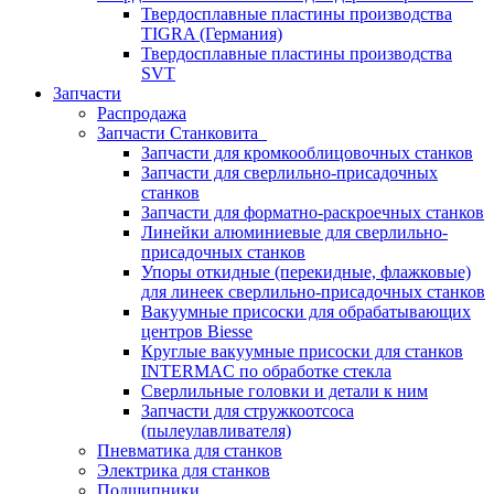
Твердосплавные пластины производства
TIGRA (Германия)
Твердосплавные пластины производства
SVT
Запчасти
Распродажа
Запчасти Станковита
Запчасти для кромкооблицовочных станков
Запчасти для сверлильно-присадочных
станков
Запчасти для форматно-раскроечных станков
Линейки алюминиевые для сверлильно-
присадочных станков
Упоры откидные (перекидные, флажковые)
для линеек сверлильно-присадочных станков
Вакуумные присоски для обрабатывающих
центров Biesse
Круглые вакуумные присоски для станков
INTERMAC по обработке стекла
Сверлильные головки и детали к ним
Запчасти для стружкоотсоса
(пылеулавливателя)
Пневматика для станков
Электрика для станков
Подшипники