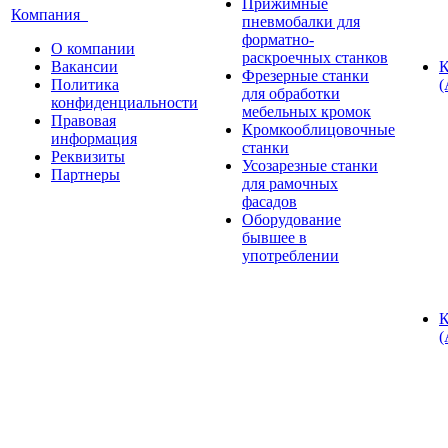
Прижимные
Компания
пневмобалки для
форматно-
О компании
раскроечных станков
Вакансии
К
Фрезерные станки
Политика
(
для обработки
конфиденциальности
мебельных кромок
Правовая
Кромкооблицовочные
информация
станки
Реквизиты
Усозарезные станки
Партнеры
для рамочных
фасадов
Оборудование
бывшее в
употреблении
К
(