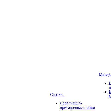
Матер
Н
д
К
Станки
G
Сверлильно-
присадочные станки