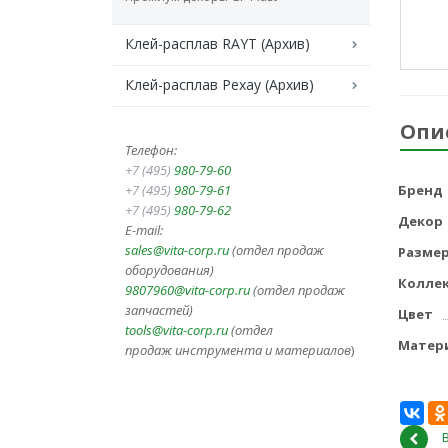
Клей-расплав RAYT (Архив)
Клей-расплав Рехау (Архив)
Опи
Телефон:
+7 (495)
980-79-60
+7 (495)
980-79-61
Бренд
+7 (495)
980-79-62
Декор
E-mail:
sales@vita-corp.ru
(отдел продаж
Разме
оборудования)
Колле
9807960@vita-corp.ru
(отдел продаж
запчастей)
Цвет
tools@vita-corp.ru
(отдел
Матер
продаж инструмента и
материалов
)