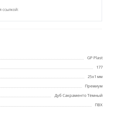
я ссылкой:
GP Plast
177
25x1 мм
Премиум
Дуб Сакраменто Тёмный
ПВХ