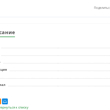
Поделитьс
сание
р
кция
иал
Вернуться к списку