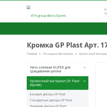
В
п
Кромка GP Plast Арт. 
Главная
Расходные Материалы
Кромочный материал 
Нить клеевая KUPER для
сращивания шпона
Кромочный материал GP Plast
(Архив)
Базовые декоры GP Plast
Стандартные декоры GP Plast
Премиум декоры GP Plast