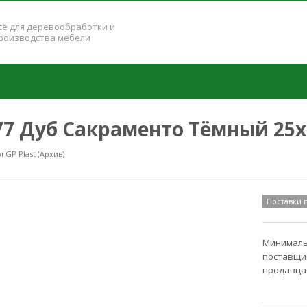
сё для деревообработки и
роизводства мебели
177 Дуб Сакраменто Тёмный 25
GP Plast (Архив)
Поставки
Минимальн
поставщик
продавца