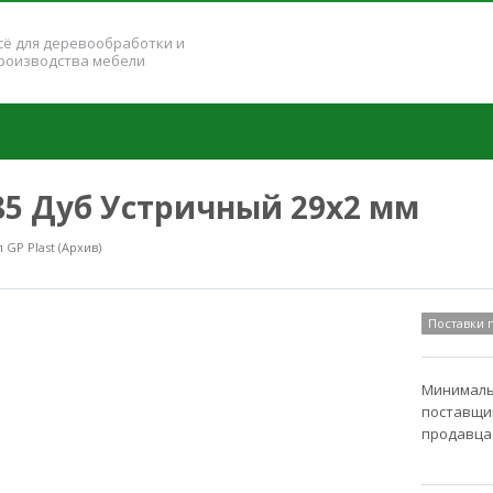
сё для деревообработки и
роизводства мебели
185 Дуб Устричный 29x2 мм
GP Plast (Архив)
Поставки
Минимальн
поставщик
продавца