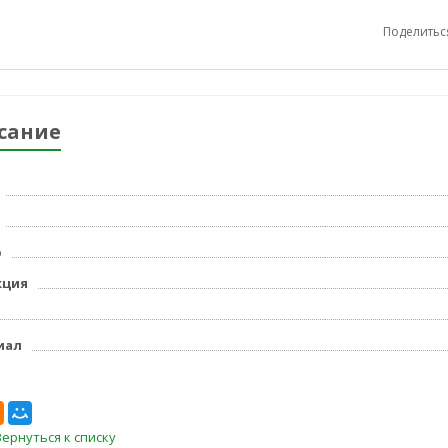
Поделитьс
сание
р
кция
иал
Вернуться к списку