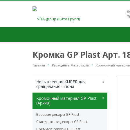
В
п
Кромка GP Plast Арт. 
Главная
Расходные Материалы
Кромочный материал 
Нить клеевая KUPER для
сращивания шпона
Кромочный материал GP Plast
(Архив)
Базовые декоры GP Plast
Стандартные декоры GP Plast
Премиум декоры GP Plast