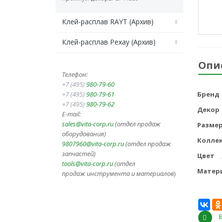
Клей-расплав RAYT (Архив)
Клей-расплав Рехау (Архив)
Опи
Телефон:
+7 (495)
980-79-60
+7 (495)
980-79-61
Бренд
+7 (495)
980-79-62
Декор
E-mail:
sales@vita-corp.ru
(отдел продаж
Разме
оборудования)
Колле
9807960@vita-corp.ru
(отдел продаж
запчастей)
Цвет
tools@vita-corp.ru
(отдел
Матер
продаж инструмента и
материалов
)