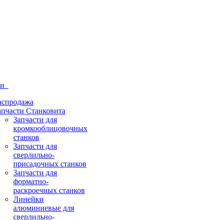
ти
аспродажа
апчасти Станковита
Запчасти для
кромкооблицовочных
станков
Запчасти для
сверлильно-
присадочных станков
Запчасти для
форматно-
раскроечных станков
Линейки
алюминиевые для
сверлильно-