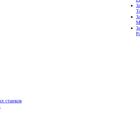
З
T
З
M
З
Р
х станков
к