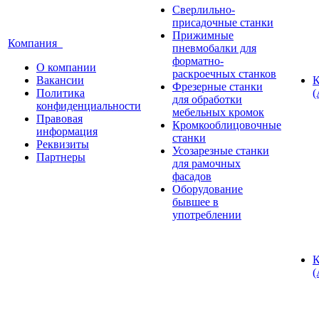
Сверлильно-
присадочные станки
Прижимные
Компания
пневмобалки для
форматно-
О компании
раскроечных станков
Вакансии
К
Фрезерные станки
Политика
(
для обработки
конфиденциальности
мебельных кромок
Правовая
Кромкооблицовочные
информация
станки
Реквизиты
Усозарезные станки
Партнеры
для рамочных
фасадов
Оборудование
бывшее в
употреблении
К
(