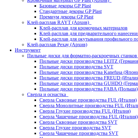
Кромочный материал GP Plast (Архив)
Базовые декоры GP Plast
Стандартные декоры GP Plast
Премиум декоры GP Plast
Клей-расплав RAYT (Архив)
Клей-расплав для кромочных материалов
Клей-расплав для предварительного нанесени
Клей-расплав для окутывания профильного п
Клей-расплав Рехау (Архив)
Инструмент
Пильные диски для форматно-раскроечных станко
Пильные диски производства LEITZ (Германи
Пильные диски производства SVT
Пильные диски производства Kanefusa (Япон
Пильные диски производства FREUD (Италия
Пильные диски производства GUHDO (Герма
Пильные диски производства FABA (Польша)
Сверла и оснастка
Сверла Сквозные производства FUL (Италия)
Сверла Монолитные производства FUL (Итал
Сверла Глухие производства FUL (Италия)
Сверла Чашечные производства FUL (Италия)
Сверла Сквозные производства SVT
Сверла Глухие производства SVT
Сверла Чашечные производства SVT