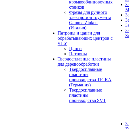
кромкооблицовочных
З
станков
M
Фрезы для ручного
З
электро-инструмента
З
Gamma Zinken
З
(Италия)
З
Патроны и цанги для
S
обрабатывающих центров с
ЧПУ
Цанги
Патроны
Твердосплавные пластины
для деревообработки
Твердосплавные
пластины
производства TIGRA
(Германия)
Твердосплавные
пластины
производства SVT
З
Z