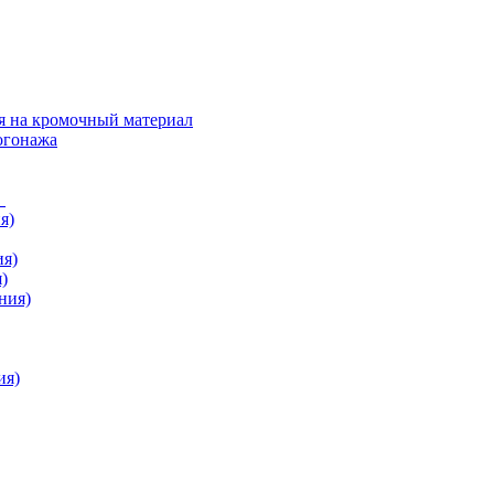
я на кромочный материал
огонажа
в
я)
ия)
)
ния)
ия)