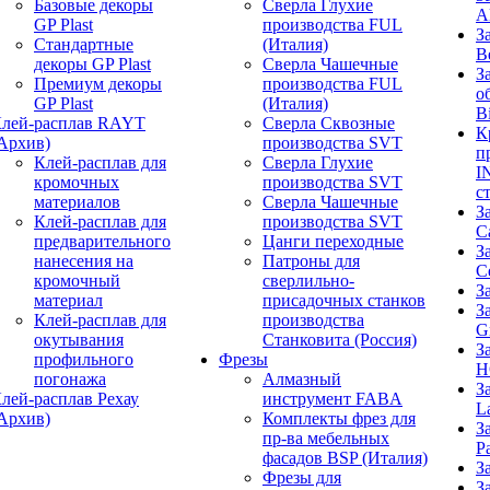
Базовые декоры
Сверла Глухие
A
GP Plast
производства FUL
З
Стандартные
(Италия)
B
декоры GP Plast
Сверла Чашечные
З
Премиум декоры
производства FUL
о
GP Plast
(Италия)
B
лей-расплав RAYT
Сверла Сквозные
К
Архив)
производства SVT
п
Клей-расплав для
Сверла Глухие
I
кромочных
производства SVT
с
материалов
Сверла Чашечные
З
Клей-расплав для
производства SVT
C
предварительного
Цанги переходные
З
нанесения на
Патроны для
C
кромочный
сверлильно-
З
материал
присадочных станков
З
Клей-расплав для
производства
G
окутывания
Станковита (Россия)
З
профильного
Фрезы
H
погонажа
Алмазный
З
лей-расплав Рехау
инструмент FABA
L
Архив)
Комплекты фрез для
З
пр-ва мебельных
P
фасадов BSP (Италия)
З
Фрезы для
З