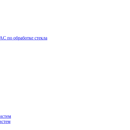
C по обработке стекла
истем
истем