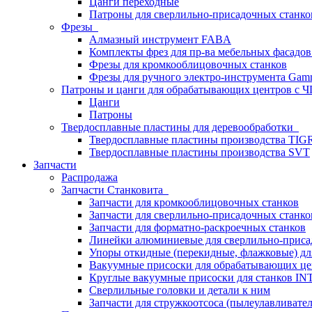
Цанги переходные
Патроны для сверлильно-присадочных станков
Фрезы
Алмазный инструмент FABA
Комплекты фрез для пр-ва мебельных фасадов
Фрезы для кромкооблицовочных станков
Фрезы для ручного электро-инструмента Gamm
Патроны и цанги для обрабатывающих центров с
Цанги
Патроны
Твердосплавные пластины для деревообработки
Твердосплавные пластины производства TIG
Твердосплавные пластины производства SVT
Запчасти
Распродажа
Запчасти Станковита
Запчасти для кромкооблицовочных станков
Запчасти для сверлильно-присадочных станко
Запчасти для форматно-раскроечных станков
Линейки алюминиевые для сверлильно-приса
Упоры откидные (перекидные, флажковые) дл
Вакуумные присоски для обрабатывающих цен
Круглые вакуумные присоски для станков I
Сверлильные головки и детали к ним
Запчасти для стружкоотсоса (пылеулавливател