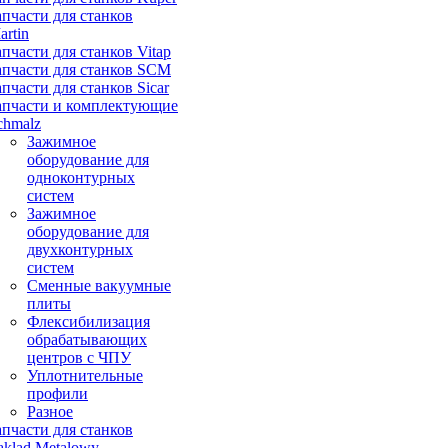
апчасти для станков
artin
апчасти для станков Vitap
апчасти для станков SCM
апчасти для станков Sicar
апчасти и комплектующие
chmalz
Зажимное
оборудование для
одноконтурных
систем
Зажимное
оборудование для
двухконтурных
систем
Сменные вакуумные
плиты
Флексибилизация
обрабатывающих
центров с ЧПУ
Уплотнительные
профили
Разное
апчасти для станков
aklad Metalowy