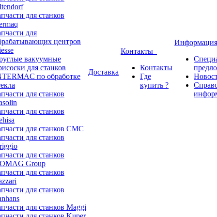
ltendorf
апчасти для станков
ermaq
апчасти для
брабатывающих центров
Информаци
iesse
Контакты
руглые вакуумные
Специ
рисоски для станков
Контакты
предл
Доставка
NTERMAC по обработке
Где
Новос
текла
купить ?
Справ
апчасти для станков
инфор
asolin
апчасти для станков
ehisa
апчасти для станков CMC
апчасти для станков
riggio
апчасти для станков
OMAG Group
апчасти для станков
azzari
апчасти для станков
anhans
апчасти для станков Maggi
апчасти для станков Kuper