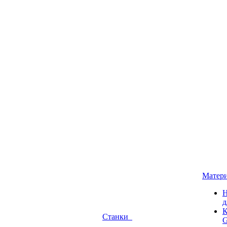
Матер
Н
д
К
Станки
G