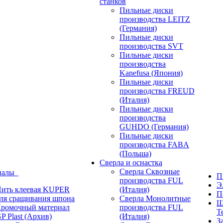
станков
Пильные диски
производства LEITZ
(Германия)
Пильные диски
производства SVT
Пильные диски
производства
Kanefusa (Япония)
Пильные диски
производства FREUD
(Италия)
Пильные диски
производства
GUHDO (Германия)
Пильные диски
производства FABA
(Польша)
Сверла и оснастка
Сверла Сквозные
иалы
П
производства FUL
Э
ить клеевая KUPER
(Италия)
П
ля сращивания шпона
Сверла Монолитные
Ш
ромочный материал
производства FUL
T
P Plast (Архив)
(Италия)
З