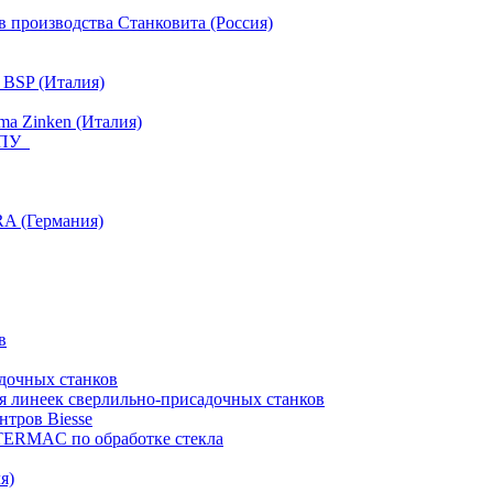
 производства Станковита (Россия)
 BSP (Италия)
a Zinken (Италия)
 ЧПУ
RA (Германия)
в
дочных станков
я линеек сверлильно-присадочных станков
тров Biesse
NTERMAC по обработке стекла
я)