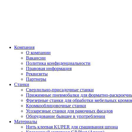
Компания
О компании
Вакансии
Политика конфиденциальности
Правовая информация
Реквизиты
Партнеры
Станки
Сверлильно-присадочные станки
Прижимные пневмобалки для форматно-раскроечны
Фрезерные станки для обработки мебельных кромо
Кромкооблицовочные станки
Усозарезные станки для рамочных фасадов
Оборудование бывшее в употреблении
Материалы
Нить клеевая KUPER для сращивания шпона