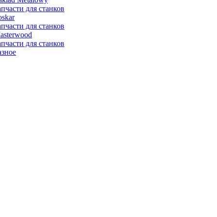
апчасти для станков
oskar
апчасти для станков
asterwood
апчасти для станков
азное