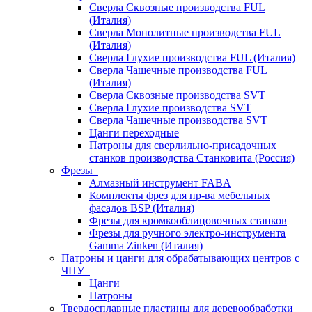
Сверла Сквозные производства FUL
(Италия)
Сверла Монолитные производства FUL
(Италия)
Сверла Глухие производства FUL (Италия)
Сверла Чашечные производства FUL
(Италия)
Сверла Сквозные производства SVT
Сверла Глухие производства SVT
Сверла Чашечные производства SVT
Цанги переходные
Патроны для сверлильно-присадочных
станков производства Станковита (Россия)
Фрезы
Алмазный инструмент FABA
Комплекты фрез для пр-ва мебельных
фасадов BSP (Италия)
Фрезы для кромкооблицовочных станков
Фрезы для ручного электро-инструмента
Gamma Zinken (Италия)
Патроны и цанги для обрабатывающих центров с
ЧПУ
Цанги
Патроны
Твердосплавные пластины для деревообработки