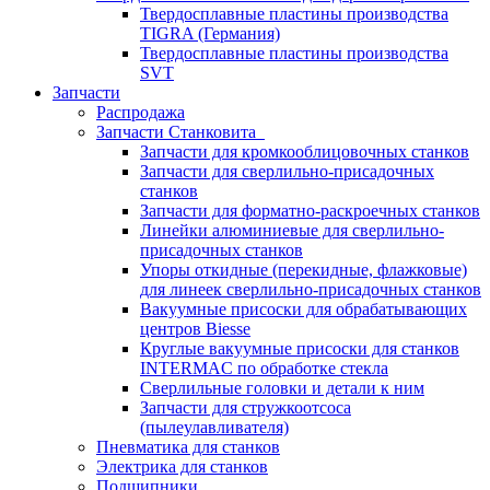
Твердосплавные пластины производства
TIGRA (Германия)
Твердосплавные пластины производства
SVT
Запчасти
Распродажа
Запчасти Станковита
Запчасти для кромкооблицовочных станков
Запчасти для сверлильно-присадочных
станков
Запчасти для форматно-раскроечных станков
Линейки алюминиевые для сверлильно-
присадочных станков
Упоры откидные (перекидные, флажковые)
для линеек сверлильно-присадочных станков
Вакуумные присоски для обрабатывающих
центров Biesse
Круглые вакуумные присоски для станков
INTERMAC по обработке стекла
Сверлильные головки и детали к ним
Запчасти для стружкоотсоса
(пылеулавливателя)
Пневматика для станков
Электрика для станков
Подшипники