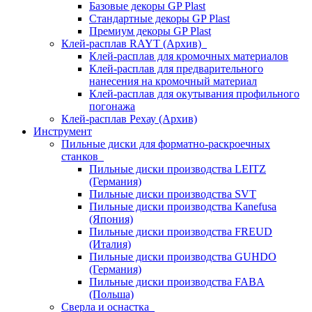
Базовые декоры GP Plast
Стандартные декоры GP Plast
Премиум декоры GP Plast
Клей-расплав RAYT (Архив)
Клей-расплав для кромочных материалов
Клей-расплав для предварительного
нанесения на кромочный материал
Клей-расплав для окутывания профильного
погонажа
Клей-расплав Рехау (Архив)
Инструмент
Пильные диски для форматно-раскроечных
станков
Пильные диски производства LEITZ
(Германия)
Пильные диски производства SVT
Пильные диски производства Kanefusa
(Япония)
Пильные диски производства FREUD
(Италия)
Пильные диски производства GUHDO
(Германия)
Пильные диски производства FABA
(Польша)
Сверла и оснастка