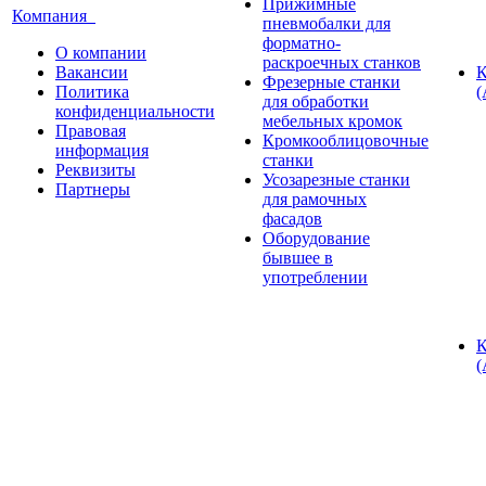
Прижимные
Компания
пневмобалки для
форматно-
О компании
раскроечных станков
Вакансии
К
Фрезерные станки
Политика
(
для обработки
конфиденциальности
мебельных кромок
Правовая
Кромкооблицовочные
информация
станки
Реквизиты
Усозарезные станки
Партнеры
для рамочных
фасадов
Оборудование
бывшее в
употреблении
К
(