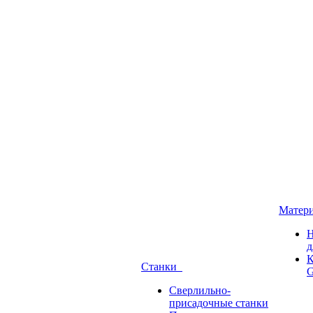
Матер
Н
д
К
Станки
G
Сверлильно-
присадочные станки