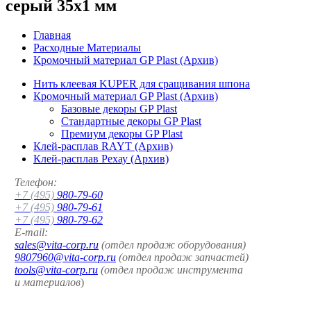
серый 35x1 мм
Главная
Расходные Материалы
Кромочный материал GP Plast (Архив)
Нить клеевая KUPER для сращивания шпона
Кромочный материал GP Plast (Архив)
Базовые декоры GP Plast
Стандартные декоры GP Plast
Премиум декоры GP Plast
Клей-расплав RAYT (Архив)
Клей-расплав Рехау (Архив)
Телефон:
+7 (495)
980-79-60
+7 (495)
980-79-61
+7 (495)
980-79-62
E-mail:
sales@vita-corp.ru
(отдел продаж оборудования)
9807960@vita-corp.ru
(отдел продаж запчастей)
tools@vita-corp.ru
(отдел продаж инструмента
и
материалов
)