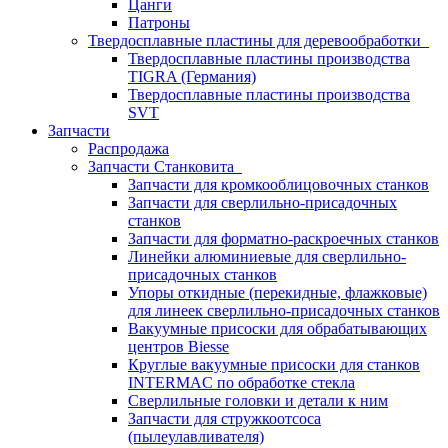
Цанги
Патроны
Твердосплавные пластины для деревообработки
Твердосплавные пластины производства
TIGRA (Германия)
Твердосплавные пластины производства
SVT
Запчасти
Распродажа
Запчасти Станковита
Запчасти для кромкооблицовочных станков
Запчасти для сверлильно-присадочных
станков
Запчасти для форматно-раскроечных станков
Линейки алюминиевые для сверлильно-
присадочных станков
Упоры откидные (перекидные, флажковые)
для линеек сверлильно-присадочных станков
Вакуумные присоски для обрабатывающих
центров Biesse
Круглые вакуумные присоски для станков
INTERMAC по обработке стекла
Сверлильные головки и детали к ним
Запчасти для стружкоотсоса
(пылеулавливателя)