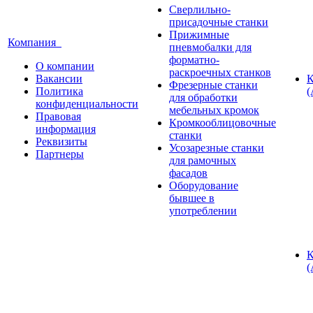
Сверлильно-
присадочные станки
Прижимные
Компания
пневмобалки для
форматно-
О компании
раскроечных станков
Вакансии
К
Фрезерные станки
Политика
(
для обработки
конфиденциальности
мебельных кромок
Правовая
Кромкооблицовочные
информация
станки
Реквизиты
Усозарезные станки
Партнеры
для рамочных
фасадов
Оборудование
бывшее в
употреблении
К
(