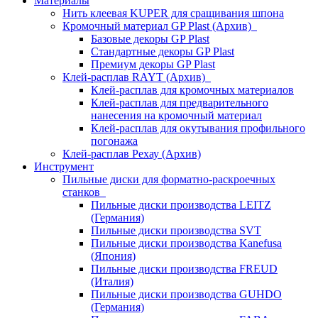
Материалы
Нить клеевая KUPER для сращивания шпона
Кромочный материал GP Plast (Архив)
Базовые декоры GP Plast
Стандартные декоры GP Plast
Премиум декоры GP Plast
Клей-расплав RAYT (Архив)
Клей-расплав для кромочных материалов
Клей-расплав для предварительного
нанесения на кромочный материал
Клей-расплав для окутывания профильного
погонажа
Клей-расплав Рехау (Архив)
Инструмент
Пильные диски для форматно-раскроечных
станков
Пильные диски производства LEITZ
(Германия)
Пильные диски производства SVT
Пильные диски производства Kanefusa
(Япония)
Пильные диски производства FREUD
(Италия)
Пильные диски производства GUHDO
(Германия)