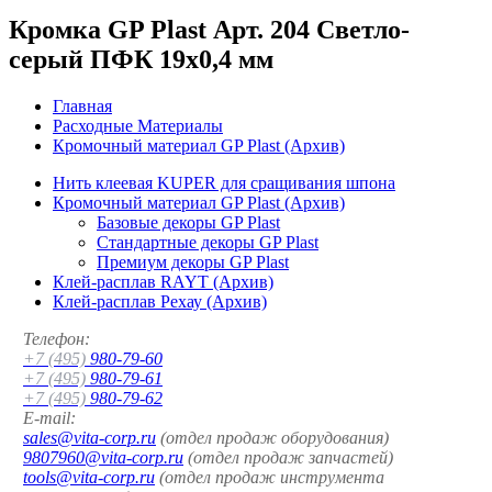
Кромка GP Plast Арт. 204 Светло-
серый ПФК 19x0,4 мм
Главная
Расходные Материалы
Кромочный материал GP Plast (Архив)
Нить клеевая KUPER для сращивания шпона
Кромочный материал GP Plast (Архив)
Базовые декоры GP Plast
Стандартные декоры GP Plast
Премиум декоры GP Plast
Клей-расплав RAYT (Архив)
Клей-расплав Рехау (Архив)
Телефон:
+7 (495)
980-79-60
+7 (495)
980-79-61
+7 (495)
980-79-62
E-mail:
sales@vita-corp.ru
(отдел продаж оборудования)
9807960@vita-corp.ru
(отдел продаж запчастей)
tools@vita-corp.ru
(отдел продаж инструмента