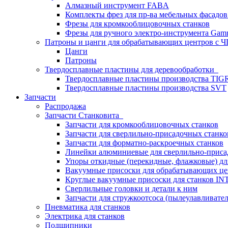
Алмазный инструмент FABA
Комплекты фрез для пр-ва мебельных фасадов
Фрезы для кромкооблицовочных станков
Фрезы для ручного электро-инструмента Gamm
Патроны и цанги для обрабатывающих центров с
Цанги
Патроны
Твердосплавные пластины для деревообработки
Твердосплавные пластины производства TIG
Твердосплавные пластины производства SVT
Запчасти
Распродажа
Запчасти Станковита
Запчасти для кромкооблицовочных станков
Запчасти для сверлильно-присадочных станко
Запчасти для форматно-раскроечных станков
Линейки алюминиевые для сверлильно-приса
Упоры откидные (перекидные, флажковые) дл
Вакуумные присоски для обрабатывающих цен
Круглые вакуумные присоски для станков I
Сверлильные головки и детали к ним
Запчасти для стружкоотсоса (пылеулавливател
Пневматика для станков
Электрика для станков
Подшипники