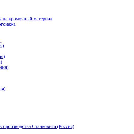
я на кромочный материал
огонажа
в
я)
ия)
)
ния)
ия)
 производства Станковита (Россия)