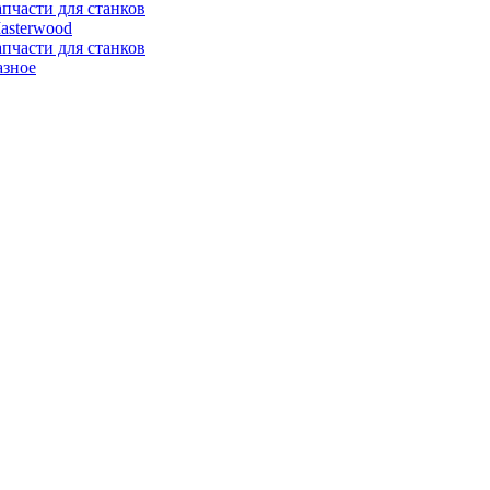
апчасти для станков
asterwood
апчасти для станков
азное