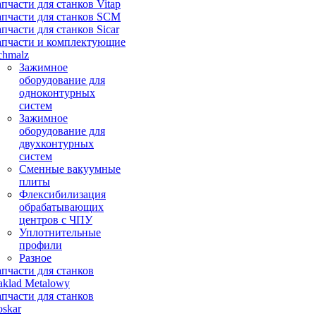
апчасти для станков Vitap
апчасти для станков SCM
апчасти для станков Sicar
апчасти и комплектующие
chmalz
Зажимное
оборудование для
одноконтурных
систем
Зажимное
оборудование для
двухконтурных
систем
Сменные вакуумные
плиты
Флексибилизация
обрабатывающих
центров с ЧПУ
Уплотнительные
профили
Разное
апчасти для станков
aklad Metalowy
апчасти для станков
oskar