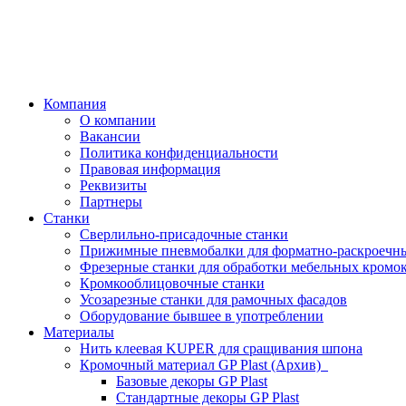
Компания
О компании
Вакансии
Политика конфиденциальности
Правовая информация
Реквизиты
Партнеры
Станки
Сверлильно-присадочные станки
Прижимные пневмобалки для форматно-раскроечны
Фрезерные станки для обработки мебельных кромо
Кромкооблицовочные станки
Усозарезные станки для рамочных фасадов
Оборудование бывшее в употреблении
Материалы
Нить клеевая KUPER для сращивания шпона
Кромочный материал GP Plast (Архив)
Базовые декоры GP Plast
Стандартные декоры GP Plast