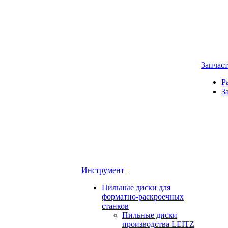
Запчас
Р
З
Инструмент
Пильные диски для
форматно-раскроечных
станков
Пильные диски
производства LEITZ