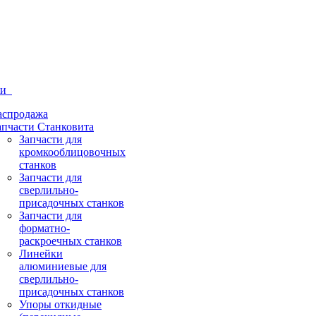
ти
аспродажа
апчасти Станковита
Запчасти для
кромкооблицовочных
станков
Запчасти для
сверлильно-
присадочных станков
Запчасти для
форматно-
раскроечных станков
Линейки
алюминиевые для
сверлильно-
присадочных станков
Упоры откидные