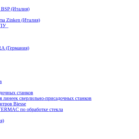
 BSP (Италия)
a Zinken (Италия)
 ЧПУ
RA (Германия)
в
дочных станков
я линеек сверлильно-присадочных станков
тров Biesse
NTERMAC по обработке стекла
я)