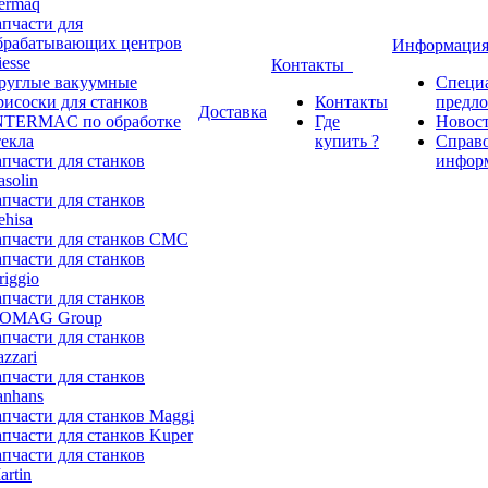
ermaq
апчасти для
брабатывающих центров
Информаци
iesse
Контакты
руглые вакуумные
Специ
рисоски для станков
Контакты
предл
Доставка
NTERMAC по обработке
Где
Новос
текла
купить ?
Справ
апчасти для станков
инфор
asolin
апчасти для станков
ehisa
апчасти для станков CMC
апчасти для станков
riggio
апчасти для станков
OMAG Group
апчасти для станков
azzari
апчасти для станков
anhans
апчасти для станков Maggi
апчасти для станков Kuper
апчасти для станков
artin