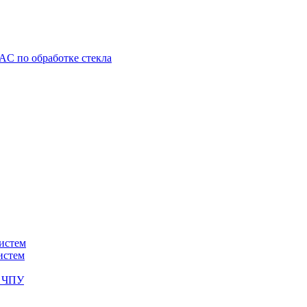
C по обработке стекла
истем
истем
с ЧПУ