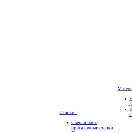
Матер
Н
д
К
Станки
G
Сверлильно-
присадочные станки