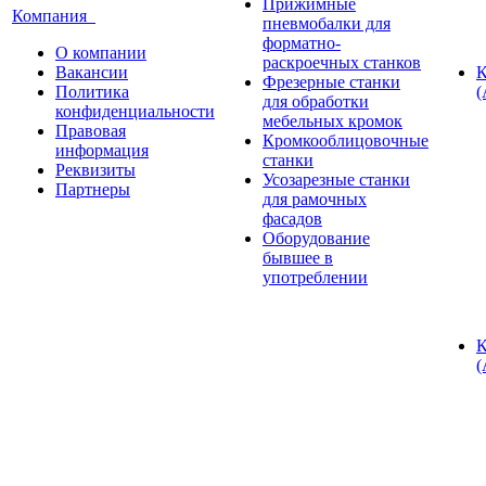
Прижимные
Компания
пневмобалки для
форматно-
О компании
раскроечных станков
Вакансии
К
Фрезерные станки
Политика
(
для обработки
конфиденциальности
мебельных кромок
Правовая
Кромкооблицовочные
информация
станки
Реквизиты
Усозарезные станки
Партнеры
для рамочных
фасадов
Оборудование
бывшее в
употреблении
К
(