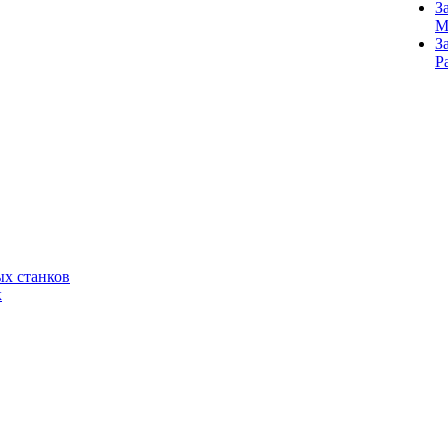
З
M
З
Р
х станков
к