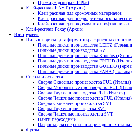
Премиум декоры GP Plast
Клей-расплав RAYT (Архив)
Клей-расплав для кромочных материалов
Клей-расплав для предварительного нанесени
Клей-расплав для окутывания профильного п
Клей-расплав Рехау (Архив)
Инструмент
Пильные диски для форматно-раскроечных станко
Пильные диски производства LEITZ (Германи
Пильные диски производства SVT
Пильные диски производства Kanefusa (Япон
Пильные диски производства FREUD (Италия
Пильные диски производства GUHDO (Герма
Пильные диски производства FABA (Польша)
Сверла и оснастка
Сверла Сквозные производства FUL (Италия)
Сверла Монолитные производства FUL (Итал
Сверла Глухие производства FUL (Италия)
Сверла Чашечные производства FUL (Италия)
Сверла Сквозные производства SVT
Сверла Глухие производства SVT
Сверла Чашечные производства SVT
Цанги переходные
Патроны для сверлильно-присадочных станков
Фрезы