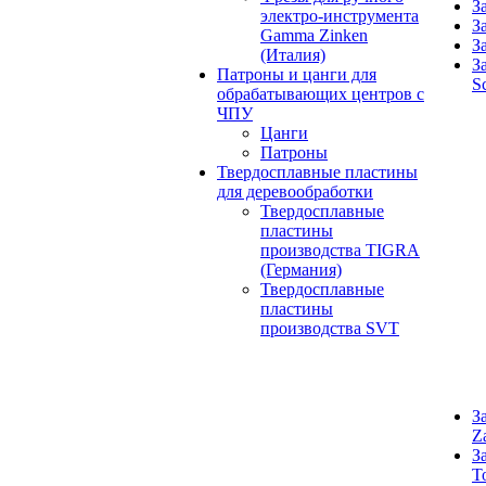
З
электро-инструмента
З
Gamma Zinken
З
(Италия)
З
Патроны и цанги для
S
обрабатывающих центров с
ЧПУ
Цанги
Патроны
Твердосплавные пластины
для деревообработки
Твердосплавные
пластины
производства TIGRA
(Германия)
Твердосплавные
пластины
производства SVT
З
Z
З
T