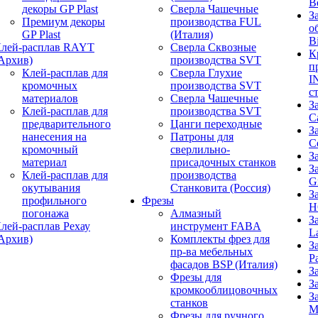
B
декоры GP Plast
Сверла Чашечные
З
Премиум декоры
производства FUL
о
GP Plast
(Италия)
B
лей-расплав RAYT
Сверла Сквозные
К
Архив)
производства SVT
п
Клей-расплав для
Сверла Глухие
I
кромочных
производства SVT
с
материалов
Сверла Чашечные
З
Клей-расплав для
производства SVT
C
предварительного
Цанги переходные
З
нанесения на
Патроны для
C
кромочный
сверлильно-
З
материал
присадочных станков
З
Клей-расплав для
производства
G
окутывания
Станковита (Россия)
З
профильного
Фрезы
H
погонажа
Алмазный
З
лей-расплав Рехау
инструмент FABA
L
Архив)
Комплекты фрез для
З
пр-ва мебельных
P
фасадов BSP (Италия)
З
Фрезы для
З
кромкооблицовочных
З
станков
M
Фрезы для ручного