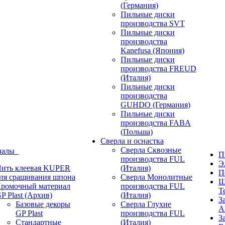
(Германия)
Пильные диски
производства SVT
Пильные диски
производства
Kanefusa (Япония)
Пильные диски
производства FREUD
(Италия)
Пильные диски
производства
GUHDO (Германия)
Пильные диски
производства FABA
(Польша)
Сверла и оснастка
Сверла Сквозные
иалы
П
производства FUL
Э
ить клеевая KUPER
(Италия)
П
ля сращивания шпона
Сверла Монолитные
Ш
ромочный материал
производства FUL
T
P Plast (Архив)
(Италия)
З
Базовые декоры
Сверла Глухие
A
GP Plast
производства FUL
З
Стандартные
(Италия)