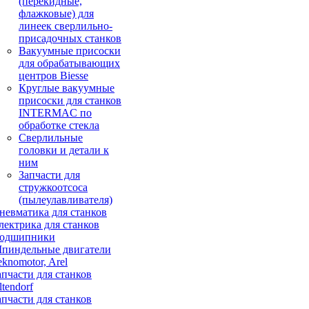
(перекидные,
флажковые) для
линеек сверлильно-
присадочных станков
Вакуумные присоски
для обрабатывающих
центров Biesse
Круглые вакуумные
присоски для станков
INTERMAC по
обработке стекла
Сверлильные
головки и детали к
ним
Запчасти для
стружкоотсоса
(пылеулавливателя)
невматика для станков
лектрика для станков
одшипники
пиндельные двигатели
eknomotor, Arel
апчасти для станков
ltendorf
апчасти для станков