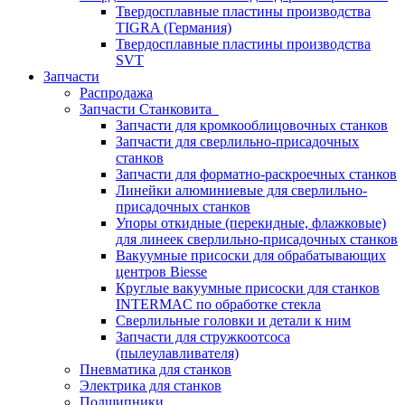
Твердосплавные пластины производства
TIGRA (Германия)
Твердосплавные пластины производства
SVT
Запчасти
Распродажа
Запчасти Станковита
Запчасти для кромкооблицовочных станков
Запчасти для сверлильно-присадочных
станков
Запчасти для форматно-раскроечных станков
Линейки алюминиевые для сверлильно-
присадочных станков
Упоры откидные (перекидные, флажковые)
для линеек сверлильно-присадочных станков
Вакуумные присоски для обрабатывающих
центров Biesse
Круглые вакуумные присоски для станков
INTERMAC по обработке стекла
Сверлильные головки и детали к ним
Запчасти для стружкоотсоса
(пылеулавливателя)
Пневматика для станков
Электрика для станков
Подшипники