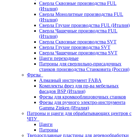
Сверла Сквозные производства FUL
(Италия)
Сверла Монолитные производства FUL
(Италия)
Сверла Глухие производства FUL (Италия)
Сверла Чашечные производства FUL
(Италия)
Сверла Сквозные производства SVT
Сверла Глухие производства SVT
Сверла Чашечные производства SVT
Цанги переходные
Патроны для сверлильно-присадочных
станков производства Станковита (Россия)
Фрезы
Алмазный инструмент FABA
Комплекты фрез для пр-ва мебельных
фасадов BSP (Италия)
Фрезы для кромкооблицовочных станков
Фрезы для ручного электро-инструмента
Gamma Zinken (Италия)
Патроны и цанги для обрабатывающих центров с
ЧПУ
Цанги
Патроны
Твердосплавные пластины для деревообработки