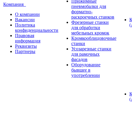
Прижимные
Компания
пневмобалки для
форматно-
О компании
раскроечных станков
Вакансии
К
Фрезерные станки
Политика
(
для обработки
конфиденциальности
мебельных кромок
Правовая
Кромкооблицовочные
информация
станки
Реквизиты
Усозарезные станки
Партнеры
для рамочных
фасадов
Оборудование
бывшее в
употреблении
К
(