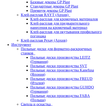
Базовые декоры GP Plast
Стандартные декоры GP Plast
Премиум декоры GP Plast
Клей-расплав RAYT (Архив)
Клей-расплав для кромочных материалов
Клей-расплав для предварительного
нанесения на кромочный материал
Клей-расплав для окутывания профильного
погонажа
Клей-расплав Рехау (Архив)
Инструмент
Пильные диски для форматно-раскроечных
станков
Пильные диски производства LEITZ
(Германия)
Пильные диски производства SVT
Пильные диски производства Kanefusa
(Япония)
Пильные диски производства FREUD
(Италия)
Пильные диски производства GUHDO
(Германия)
Пильные диски производства FABA
(Польша)
Сверла и оснастка