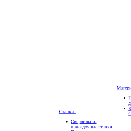
Матер
Н
д
К
Станки
G
Сверлильно-
присадочные станки