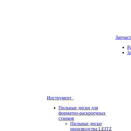
Запчас
Р
З
Инструмент
Пильные диски для
форматно-раскроечных
станков
Пильные диски
производства LEITZ