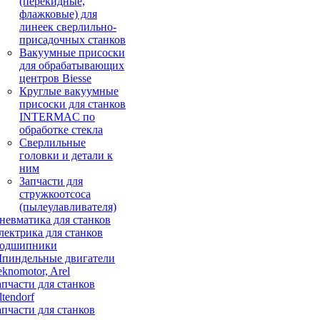
(перекидные,
флажковые) для
линеек сверлильно-
присадочных станков
Вакуумные присоски
для обрабатывающих
центров Biesse
Круглые вакуумные
присоски для станков
INTERMAC по
обработке стекла
Сверлильные
головки и детали к
ним
Запчасти для
стружкоотсоса
(пылеулавливателя)
невматика для станков
лектрика для станков
одшипники
пиндельные двигатели
eknomotor, Arel
апчасти для станков
ltendorf
апчасти для станков