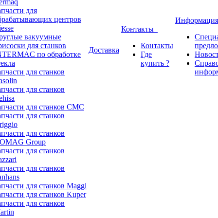
ermaq
апчасти для
брабатывающих центров
Информаци
iesse
Контакты
руглые вакуумные
Специ
рисоски для станков
Контакты
предл
Доставка
NTERMAC по обработке
Где
Новос
текла
купить ?
Справ
апчасти для станков
инфор
asolin
апчасти для станков
ehisa
апчасти для станков CMC
апчасти для станков
riggio
апчасти для станков
OMAG Group
апчасти для станков
azzari
апчасти для станков
anhans
апчасти для станков Maggi
апчасти для станков Kuper
апчасти для станков
artin