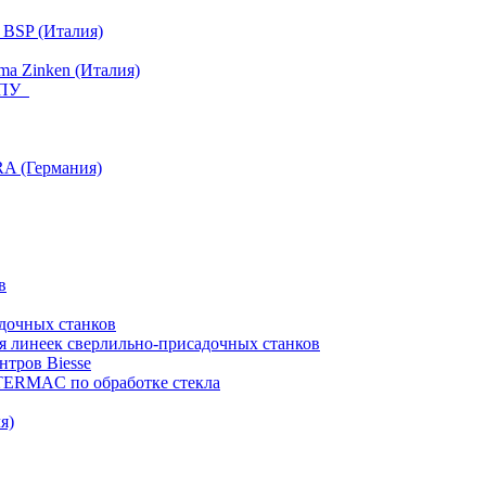
 BSP (Италия)
a Zinken (Италия)
 ЧПУ
RA (Германия)
в
дочных станков
я линеек сверлильно-присадочных станков
тров Biesse
NTERMAC по обработке стекла
я)