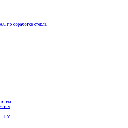
C по обработке стекла
истем
истем
с ЧПУ