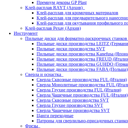
Премиум декоры GP Plast
Клей-расплав RAYT (Архив)
Клей-расплав для кромочных материалов
Клей-расплав для предварительного нанесени
Клей-расплав для окутывания профильного п
Клей-расплав Рехау (Архив)
Инструмент
Пильные диски для форматно-раскроечных станко
Пильные диски производства LEITZ (Германи
Пильные диски производства SVT
Пильные диски производства Kanefusa (Япон
Пильные диски производства FREUD (Италия
Пильные диски производства GUHDO (Герма
Пильные диски производства FABA (Польша)
Сверла и оснастка
Сверла Сквозные производства FUL (Италия)
Сверла Монолитные производства FUL (Итал
Сверла Глухие производства FUL (Италия)
Сверла Чашечные производства FUL (Италия)
Сверла Сквозные производства SVT
Сверла Глухие производства SVT
Сверла Чашечные производства SVT
Цанги переходные
Патроны для сверлильно-присадочных станков
Фрезы