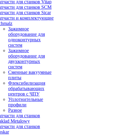
апчасти для станков Vitap
апчасти для станков SCM
апчасти для станков Sicar
апчасти и комплектующие
chmalz
Зажимное
оборудование для
одноконтурных
систем
Зажимное
оборудование для
двухконтурных
систем
Сменные вакуумные
плиты
Флексибилизация
обрабатывающих
центров с ЧПУ
Уплотнительные
профили
Разное
апчасти для станков
aklad Metalowy
апчасти для станков
oskar