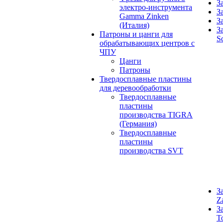
З
электро-инструмента
З
Gamma Zinken
З
(Италия)
З
Патроны и цанги для
S
обрабатывающих центров с
ЧПУ
Цанги
Патроны
Твердосплавные пластины
для деревообработки
Твердосплавные
пластины
производства TIGRA
(Германия)
Твердосплавные
пластины
производства SVT
З
Z
З
T