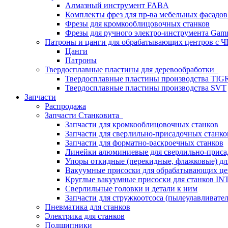
Алмазный инструмент FABA
Комплекты фрез для пр-ва мебельных фасадов
Фрезы для кромкооблицовочных станков
Фрезы для ручного электро-инструмента Gamm
Патроны и цанги для обрабатывающих центров с
Цанги
Патроны
Твердосплавные пластины для деревообработки
Твердосплавные пластины производства TIG
Твердосплавные пластины производства SVT
Запчасти
Распродажа
Запчасти Станковита
Запчасти для кромкооблицовочных станков
Запчасти для сверлильно-присадочных станко
Запчасти для форматно-раскроечных станков
Линейки алюминиевые для сверлильно-приса
Упоры откидные (перекидные, флажковые) дл
Вакуумные присоски для обрабатывающих цен
Круглые вакуумные присоски для станков I
Сверлильные головки и детали к ним
Запчасти для стружкоотсоса (пылеулавливател
Пневматика для станков
Электрика для станков
Подшипники