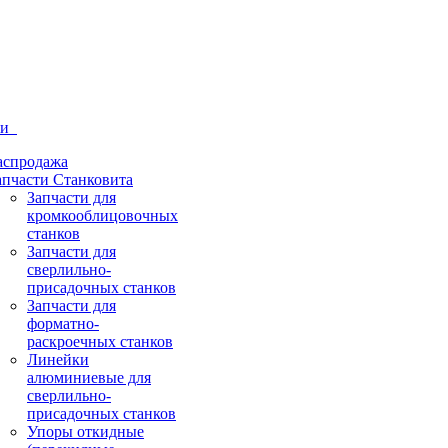
ти
аспродажа
апчасти Станковита
Запчасти для
кромкооблицовочных
станков
Запчасти для
сверлильно-
присадочных станков
Запчасти для
форматно-
раскроечных станков
Линейки
алюминиевые для
сверлильно-
присадочных станков
Упоры откидные