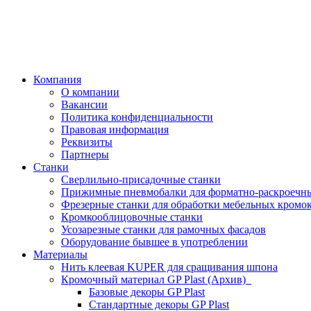
Компания
О компании
Вакансии
Политика конфиденциальности
Правовая информация
Реквизиты
Партнеры
Станки
Сверлильно-присадочные станки
Прижимные пневмобалки для форматно-раскроечны
Фрезерные станки для обработки мебельных кромо
Кромкооблицовочные станки
Усозарезные станки для рамочных фасадов
Оборудование бывшее в употреблении
Материалы
Нить клеевая KUPER для сращивания шпона
Кромочный материал GP Plast (Архив)
Базовые декоры GP Plast
Стандартные декоры GP Plast