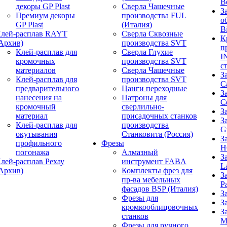
B
декоры GP Plast
Сверла Чашечные
З
Премиум декоры
производства FUL
о
GP Plast
(Италия)
B
лей-расплав RAYT
Сверла Сквозные
К
Архив)
производства SVT
п
Клей-расплав для
Сверла Глухие
I
кромочных
производства SVT
с
материалов
Сверла Чашечные
З
Клей-расплав для
производства SVT
C
предварительного
Цанги переходные
З
нанесения на
Патроны для
C
кромочный
сверлильно-
З
материал
присадочных станков
З
Клей-расплав для
производства
G
окутывания
Станковита (Россия)
З
профильного
Фрезы
H
погонажа
Алмазный
З
лей-расплав Рехау
инструмент FABA
L
Архив)
Комплекты фрез для
З
пр-ва мебельных
P
фасадов BSP (Италия)
З
Фрезы для
З
кромкооблицовочных
З
станков
M
Фрезы для ручного