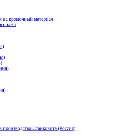
я на кромочный материал
огонажа
в
я)
ия)
)
ния)
ия)
 производства Станковита (Россия)