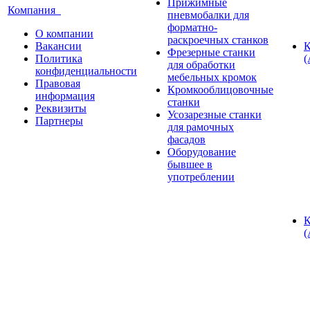
Прижимные
Компания
пневмобалки для
форматно-
О компании
раскроечных станков
Вакансии
К
Фрезерные станки
Политика
(
для обработки
конфиденциальности
мебельных кромок
Правовая
Кромкооблицовочные
информация
станки
Реквизиты
Усозарезные станки
Партнеры
для рамочных
фасадов
Оборудование
бывшее в
употреблении
К
(