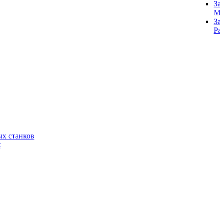
З
M
З
Р
х станков
к