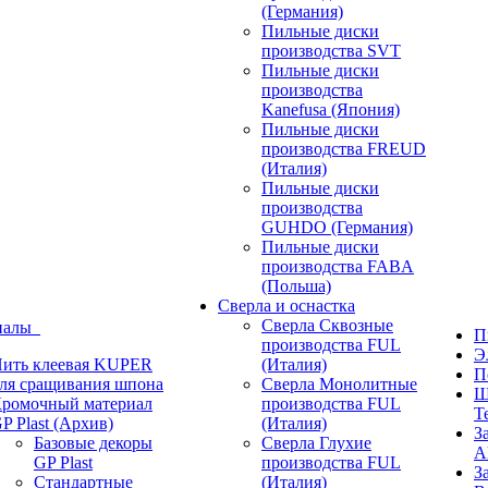
(Германия)
Пильные диски
производства SVT
Пильные диски
производства
Kanefusa (Япония)
Пильные диски
производства FREUD
(Италия)
Пильные диски
производства
GUHDO (Германия)
Пильные диски
производства FABA
(Польша)
Сверла и оснастка
Сверла Сквозные
иалы
П
производства FUL
Э
ить клеевая KUPER
(Италия)
П
ля сращивания шпона
Сверла Монолитные
Ш
ромочный материал
производства FUL
T
P Plast (Архив)
(Италия)
З
Базовые декоры
Сверла Глухие
A
GP Plast
производства FUL
З
Стандартные
(Италия)