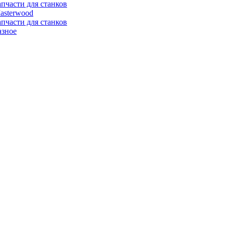
апчасти для станков
asterwood
апчасти для станков
азное