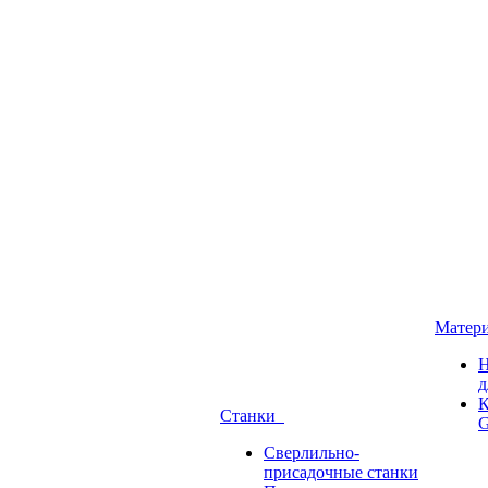
Матер
Н
д
К
Станки
G
Сверлильно-
присадочные станки