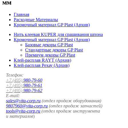
мм
Главная
Расходные Материалы
Кромочный материал GP Plast (Архив)
Нить клеевая KUPER для сращивания шпона
Кромочный материал GP Plast (Архив)
Базовые декоры GP Plast
Стандартные декоры GP Plast
Премиум декоры GP Plast
Клей-расплав RAYT (Архив)
Клей-расплав Рехау (Архив)
Телефон:
+7 (495)
980-79-60
+7 (495)
980-79-61
+7 (495)
980-79-62
E-mail:
sales@vita-corp.ru
(отдел продаж оборудования)
9807960@vita-corp.ru
(отдел продаж запчастей)
tools@vita-corp.ru
(отдел продаж инструмента
и
материалов
)