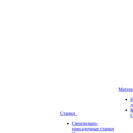
Матер
Н
д
К
Станки
G
Сверлильно-
присадочные станки