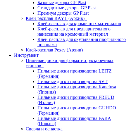
Базовые декоры GP Plast
Стандартные декоры GP Plast
Премиум декоры GP Plast
Клей-расплав RAYT (Архив)
Клей-расплав для кромочных материалов
Клей-расплав для предварительного
нанесения на кромочный материал
Клей-расплав для окутывания профильного
погонажа
Клей-расплав Рехау (Архив)
Инструмент
Пильные диски для форматно-раскроечных
станков
Пильные диски производства LEITZ
(Германия)
Пильные диски производства SVT
Пильные диски производства Kanefusa
(Япония)
Пильные диски производства FREUD
(Италия)
Пильные диски производства GUHDO
(Германия)
Пильные диски производства FABA
(Польша)
Сверла и оснастка