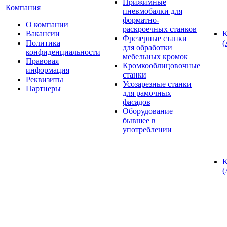
Прижимные
Компания
пневмобалки для
форматно-
О компании
раскроечных станков
Вакансии
К
Фрезерные станки
Политика
(
для обработки
конфиденциальности
мебельных кромок
Правовая
Кромкооблицовочные
информация
станки
Реквизиты
Усозарезные станки
Партнеры
для рамочных
фасадов
Оборудование
бывшее в
употреблении
К
(