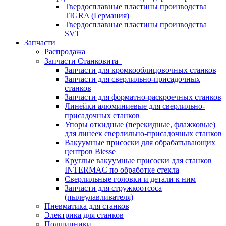
Твердосплавные пластины производства
TIGRA (Германия)
Твердосплавные пластины производства
SVT
Запчасти
Распродажа
Запчасти Станковита
Запчасти для кромкооблицовочных станков
Запчасти для сверлильно-присадочных
станков
Запчасти для форматно-раскроечных станков
Линейки алюминиевые для сверлильно-
присадочных станков
Упоры откидные (перекидные, флажковые)
для линеек сверлильно-присадочных станков
Вакуумные присоски для обрабатывающих
центров Biesse
Круглые вакуумные присоски для станков
INTERMAC по обработке стекла
Сверлильные головки и детали к ним
Запчасти для стружкоотсоса
(пылеулавливателя)
Пневматика для станков
Электрика для станков
Подшипники