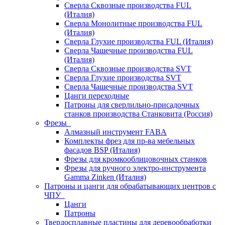
Сверла Сквозные производства FUL
(Италия)
Сверла Монолитные производства FUL
(Италия)
Сверла Глухие производства FUL (Италия)
Сверла Чашечные производства FUL
(Италия)
Сверла Сквозные производства SVT
Сверла Глухие производства SVT
Сверла Чашечные производства SVT
Цанги переходные
Патроны для сверлильно-присадочных
станков производства Станковита (Россия)
Фрезы
Алмазный инструмент FABA
Комплекты фрез для пр-ва мебельных
фасадов BSP (Италия)
Фрезы для кромкооблицовочных станков
Фрезы для ручного электро-инструмента
Gamma Zinken (Италия)
Патроны и цанги для обрабатывающих центров с
ЧПУ
Цанги
Патроны
Твердосплавные пластины для деревообработки