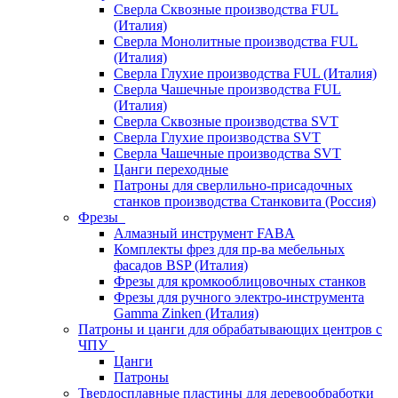
Сверла Сквозные производства FUL
(Италия)
Сверла Монолитные производства FUL
(Италия)
Сверла Глухие производства FUL (Италия)
Сверла Чашечные производства FUL
(Италия)
Сверла Сквозные производства SVT
Сверла Глухие производства SVT
Сверла Чашечные производства SVT
Цанги переходные
Патроны для сверлильно-присадочных
станков производства Станковита (Россия)
Фрезы
Алмазный инструмент FABA
Комплекты фрез для пр-ва мебельных
фасадов BSP (Италия)
Фрезы для кромкооблицовочных станков
Фрезы для ручного электро-инструмента
Gamma Zinken (Италия)
Патроны и цанги для обрабатывающих центров с
ЧПУ
Цанги
Патроны
Твердосплавные пластины для деревообработки