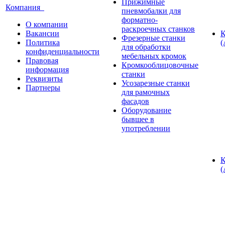
Прижимные
Компания
пневмобалки для
форматно-
О компании
раскроечных станков
Вакансии
К
Фрезерные станки
Политика
(
для обработки
конфиденциальности
мебельных кромок
Правовая
Кромкооблицовочные
информация
станки
Реквизиты
Усозарезные станки
Партнеры
для рамочных
фасадов
Оборудование
бывшее в
употреблении
К
(