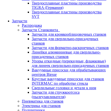
Твердосплавные пластины производства
TIGRA (Германия)
Твердосплавные пластины производства
SVT
Запчасти
Распродажа
Запчасти Станковита
Запчасти для кромкооблицовочных станков
Запчасти для сверлильно-присадочных
станков
Запчасти для форматно-раскроечных станков
Линейки алюминиевые для сверлильно-
присадочных станков
Упоры откидные (перекидные, флажковые)
для линеек сверлильно-присадочных станков
Вакуумные присоски для обрабатывающих
центров Biesse
Круглые вакуумные присоски для станков
INTERMAC по обработке стекла
Сверлильные головки и детали к ним
Запчасти для стружкоотсоса
(пылеулавливателя)
Пневматика для станков
Электрика для станков
Подшипники