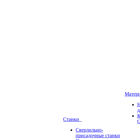
Матер
Н
д
К
Станки
G
Сверлильно-
присадочные станки