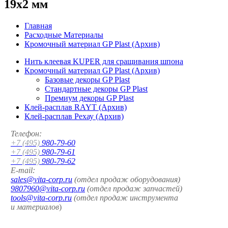
19x2 мм
Главная
Расходные Материалы
Кромочный материал GP Plast (Архив)
Нить клеевая KUPER для сращивания шпона
Кромочный материал GP Plast (Архив)
Базовые декоры GP Plast
Стандартные декоры GP Plast
Премиум декоры GP Plast
Клей-расплав RAYT (Архив)
Клей-расплав Рехау (Архив)
Телефон:
+7 (495)
980-79-60
+7 (495)
980-79-61
+7 (495)
980-79-62
E-mail:
sales@vita-corp.ru
(отдел продаж оборудования)
9807960@vita-corp.ru
(отдел продаж запчастей)
tools@vita-corp.ru
(отдел продаж инструмента
и
материалов
)