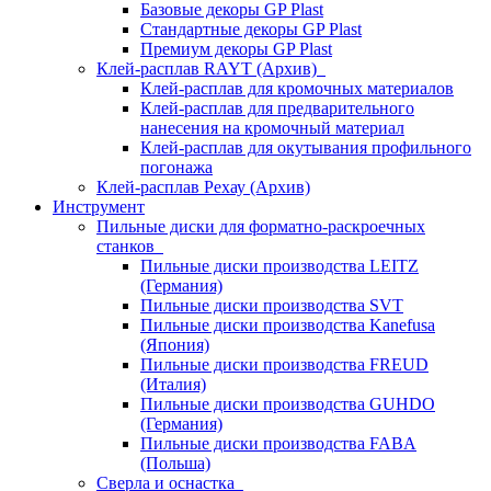
Базовые декоры GP Plast
Стандартные декоры GP Plast
Премиум декоры GP Plast
Клей-расплав RAYT (Архив)
Клей-расплав для кромочных материалов
Клей-расплав для предварительного
нанесения на кромочный материал
Клей-расплав для окутывания профильного
погонажа
Клей-расплав Рехау (Архив)
Инструмент
Пильные диски для форматно-раскроечных
станков
Пильные диски производства LEITZ
(Германия)
Пильные диски производства SVT
Пильные диски производства Kanefusa
(Япония)
Пильные диски производства FREUD
(Италия)
Пильные диски производства GUHDO
(Германия)
Пильные диски производства FABA
(Польша)
Сверла и оснастка