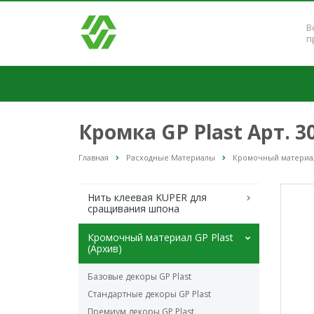
В
п
Кромка GP Plast Арт. 
Главная
Расходные Материалы
Кромочный материал 
Нить клеевая KUPER для
сращивания шпона
Кромочный материал GP Plast
(Архив)
Базовые декоры GP Plast
Стандартные декоры GP Plast
Премиум декоры GP Plast