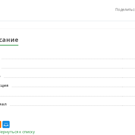
Поделитьс
сание
р
кция
иал
Вернуться к списку