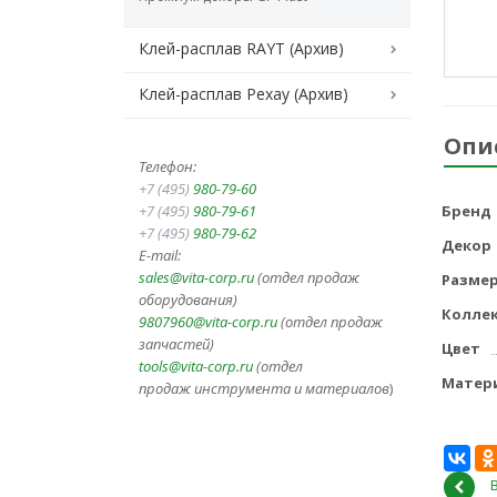
Клей-расплав RAYT (Архив)
Клей-расплав Рехау (Архив)
Опи
Телефон:
+7 (495)
980-79-60
+7 (495)
980-79-61
Бренд
+7 (495)
980-79-62
Декор
E-mail:
sales@vita-corp.ru
(отдел продаж
Разме
оборудования)
Колле
9807960@vita-corp.ru
(отдел продаж
запчастей)
Цвет
tools@vita-corp.ru
(отдел
Матер
продаж инструмента и
материалов
)