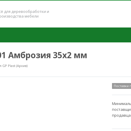
сё для деревообработки и
роизводства мебели
301 Амброзия 35x2 мм
GP Plast (Архив)
Поставки
Минимальн
поставщик
продавца