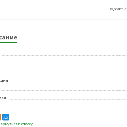
Поделитьс
сание
р
кция
иал
Вернуться к списку