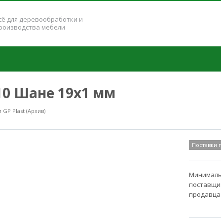
сё для деревообработки и
роизводства мебели
310 Шане 19x1 мм
GP Plast (Архив)
Поставки
Минимальн
поставщик
продавца