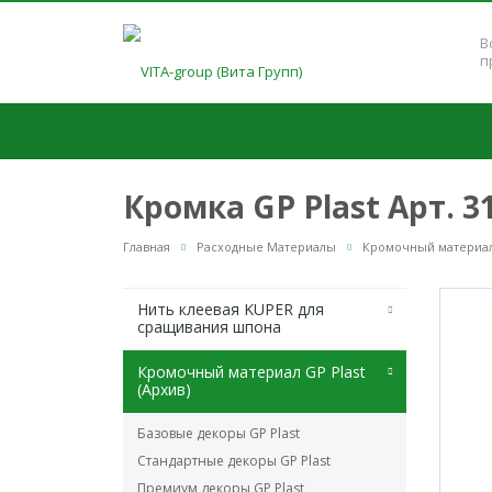
В
п
Кромка GP Plast Арт. 
Главная
Расходные Материалы
Кромочный материал 
Нить клеевая KUPER для
сращивания шпона
Кромочный материал GP Plast
(Архив)
Базовые декоры GP Plast
Стандартные декоры GP Plast
Премиум декоры GP Plast