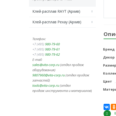
Клей-расплав RAYT (Архив)
Клей-расплав Рехау (Архив)
Опи
Телефон:
+7 (495)
980-79-60
+7 (495)
980-79-61
Бренд
+7 (495)
980-79-62
Декор
E-mail:
sales@vita-corp.ru
(отдел продаж
Разме
оборудования)
Колле
9807960@vita-corp.ru
(отдел продаж
запчастей)
Цвет
tools@vita-corp.ru
(отдел
Матер
продаж инструмента и
материалов
)