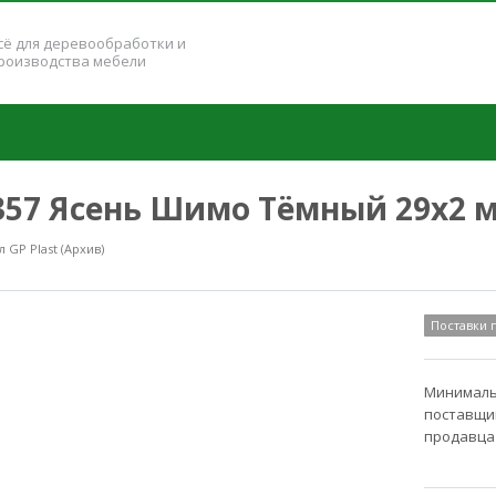
сё для деревообработки и
роизводства мебели
3357 Ясень Шимо Тёмный 29x2 
GP Plast (Архив)
Поставки
Минимальн
поставщик
продавца