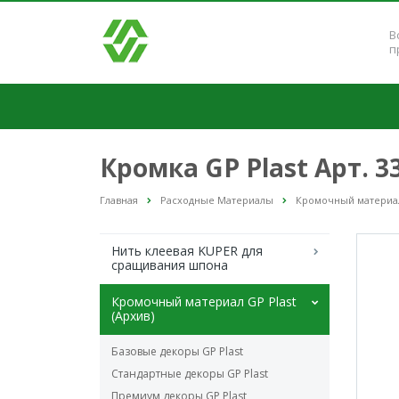
В
п
Кромка GP Plast Арт. 
Главная
Расходные Материалы
Кромочный материал 
Нить клеевая KUPER для
сращивания шпона
Кромочный материал GP Plast
(Архив)
Базовые декоры GP Plast
Стандартные декоры GP Plast
Премиум декоры GP Plast