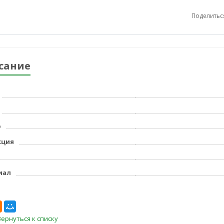
Поделитьс
сание
р
кция
иал
Вернуться к списку