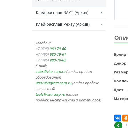
Клей-расплав RAYT (Архив)
Клей-расплав Рехау (Архив)
Опи
Телефон:
+7 (495)
980-79-60
+7 (495)
980-79-61
Бренд
+7 (495)
980-79-62
Декор
E-mail:
sales@vita-corp.ru
(отдел продаж
Разме
оборудования)
Колле
9807960@vita-corp.ru
(отдел продаж
запчастей)
Цвет
tools@vita-corp.ru
(отдел
Матер
продаж инструмента и
материалов
)